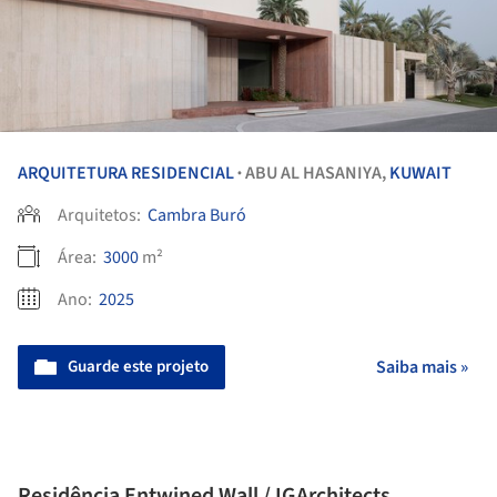
ARQUITETURA RESIDENCIAL
ABU AL HASANIYA,
KUWAIT
•
Arquitetos:
Cambra Buró
Área:
3000
m²
Ano:
2025
Guarde este projeto
Saiba mais »
Residência Entwined Wall / IGArchitects