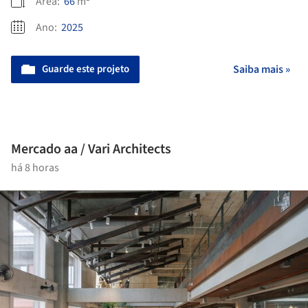
Área:
66
m²
Ano:
2025
Guarde este projeto
Saiba mais »
Mercado aa / Vari Architects
há 8 horas