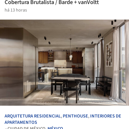
Cobertura Brutalista / Barde + vanVoltt
há 13 horas
ARQUITETURA RESIDENCIAL
,
PENTHOUSE
,
INTERIORES DE
APARTAMENTOS
CIUDAD DE MÉXICO,
MÉXICO
•