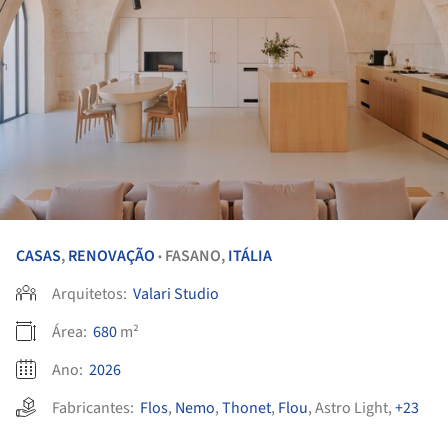
CASAS
,
RENOVAÇÃO
FASANO,
ITÁLIA
•
Arquitetos:
Valari Studio
Área:
680
m²
Ano:
2026
Fabricantes:
Flos
,
Nemo
,
Thonet
,
Flou
,
Astro Light
,
+23