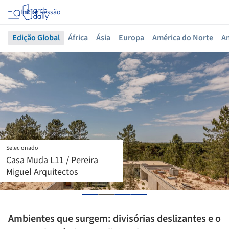
Iniciar sessão
Edição Global
África
Ásia
Europa
América do Norte
Am
Selecionado
Casa Cinco / Memola
Estúdio
Ambientes que surgem: divisórias deslizantes e o