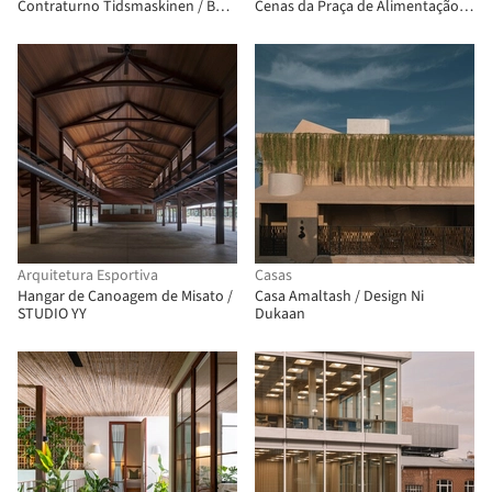
Contraturno Tidsmaskinen / BBP
Cenas da Praça de Alimentação
Arkitekter
Birland / Atelier Diving Bell
Arquitetura Esportiva
Casas
Hangar de Canoagem de Misato /
Casa Amaltash / Design Ni
STUDIO YY
Dukaan