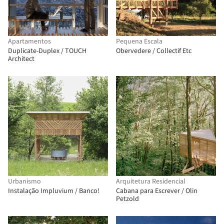
Apartamentos
Pequena Escala
Duplicate-Duplex / TOUCH
Obervedere / Collectif Etc
Architect
Urbanismo
Arquitetura Residencial
Instalação Impluvium / Banco!
Cabana para Escrever / Olin
Petzold