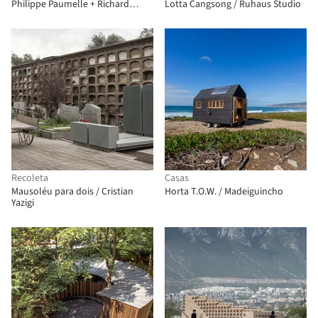
Philippe Paumelle + Richard
Lotta Cangsong / Ruhaus Studio
Trézeux
Recoleta
Casas
Mausoléu para dois / Cristian
Horta T.O.W. / Madeiguincho
Yazigi