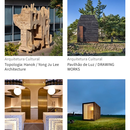
Arquitetura Cultural
Arquitetura Cultural
Topologia: Hanok / Yong Ju Lee
Pavilhão de Luz / DRAWING
Architecture
WORKS