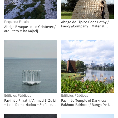
Pequena Escala
Abrigo de Tijolos Code Bothy /
Piercy&Company + Material
Abrigo Bivaque sob o Grintovec /
Architecture Lab
arquiteto Miha Kajzelj
Edificios Públicos
Edificios Públicos
Pavilhão Plivatri / Ahmad El Zu'bi
Pavilhão Temple of Darkness
+ Leda Demetriadou + Stefanie
Bakhoor Bakhoor / Bunga Design
Zins + MEDS (Meetings of Design
Atelier
Students)