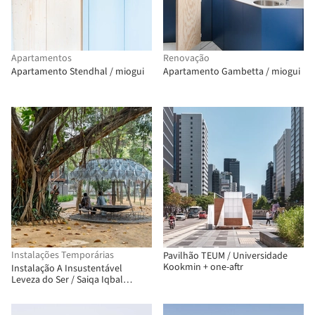
Apartamentos
Renovação
Apartamento Stendhal / miogui
Apartamento Gambetta / miogui
Instalações Temporárias
Pavilhão TEUM / Universidade
Kookmin + one-aftr
Instalação A Insustentável
Leveza do Ser / Saiqa Iqbal
Meghna e Suvro Sovon
Chowdhury