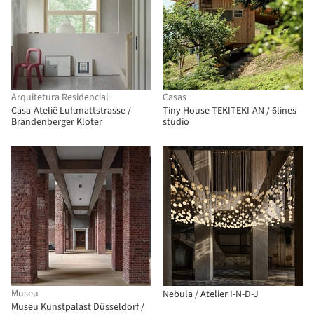
Arquitetura Residencial
Casas
Casa-Ateliê Luftmattstrasse /
Tiny House TEKITEKI-AN / 6lines
Brandenberger Kloter
studio
Museu
Nebula / Atelier I-N-D-J
Museu Kunstpalast Düsseldorf /