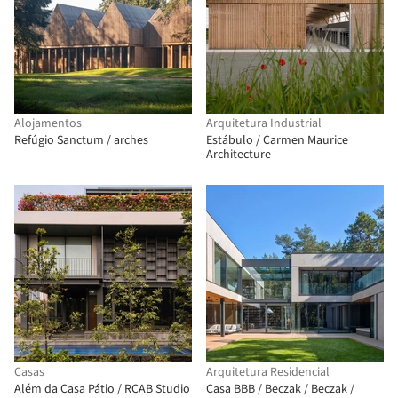
Alojamentos
Arquitetura Industrial
Refúgio Sanctum / arches
Estábulo / Carmen Maurice
Architecture
Casas
Arquitetura Residencial
Além da Casa Pátio / RCAB Studio
Casa BBB / Beczak / Beczak /