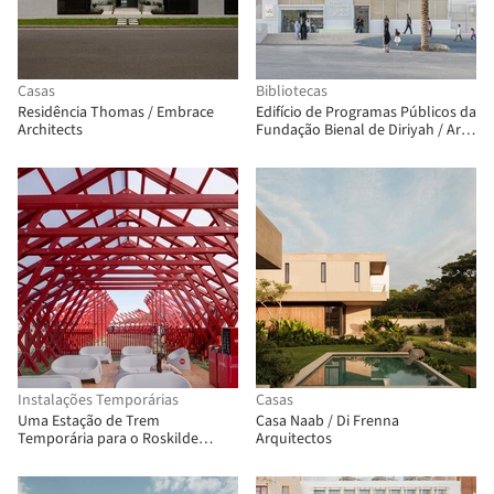
Casas
Bibliotecas
Residência Thomas / Embrace
Edifício de Programas Públicos da
Architects
Fundação Bienal de Diriyah / Ariel
André-GOLEM
Instalações Temporárias
Casas
Uma Estação de Trem
Casa Naab / Di Frenna
Temporária para o Roskilde
Arquitectos
Festival / Royal Danish Academy