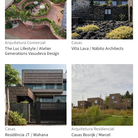
Arquitetura Comercial
Casas
The Luc Lifestyle / Atelier
Villa Lava / Nábito Architects
Generations Vasudeva Design
Casas
Arquitetura Residencial
Residência JT / Wahana
Casas Bosrijk / Marcel