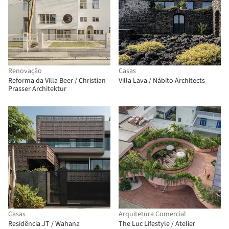
Renovação
Casas
Reforma da Villa Beer / Christian
Villa Lava / Nábito Architects
Prasser Architektur
Casas
Arquitetura Comercial
Residência JT / Wahana
The Luc Lifestyle / Atelier