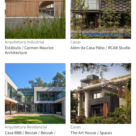
Arquitetura Industrial
Casas
Estábulo / Carmen Maurice
Além da Casa Pátio / RCAB Studio
Architecture
Arquitetura Residencial
Casas
Casa BBB / Beczak / Beczak /
The Art House / Spaces