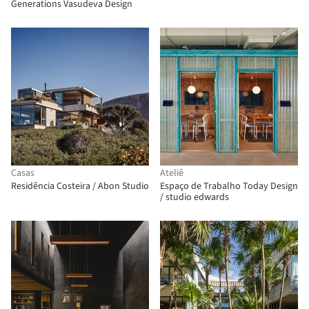
Generations Vasudeva Design
Casas
Ateliê
Residência Costeira / Abon Studio
Espaço de Trabalho Today Design
/ studio edwards