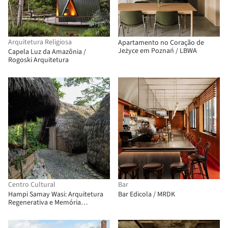
Arquitetura Religiosa
Apartamento no Coração de
Jeżyce em Poznań / LBWA
Capela Luz da Amazônia /
Rogoski Arquitetura
Centro Cultural
Bar
Hampi Samay Wasi: Arquitetura
Bar Edicola / MRDK
Regenerativa e Memória
Ancestral na Amazônia Kichwa /
Allwa Arquitectura