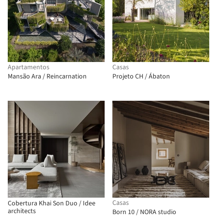
Apartamentos
Casas
Mansão Ara / Reincarnation
Projeto CH / Ábaton
Casas
Cobertura Khai Son Duo / Idee
architects
Born 10 / NORA studio