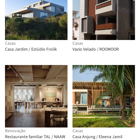
Casas
Casas
Casa Jardim / Estúdio Frolik
Vazio Velado / ROOMOOR
Renovação
Casas
Restaurante familiar TAL / NAAW
Casa Anjung / Eleena Jamil