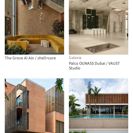
Galeria
The Grove Al Ain / shell+core
Palco OUNASS Dubai / VAUST
Studio