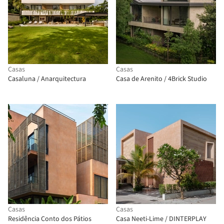
Casas
Casas
Casaluna / Anarquitectura
Casa de Arenito / 4Brick Studio
Casas
Casas
Residência Conto dos Pátios
Casa Neeti-Lime / DINTERPLAY