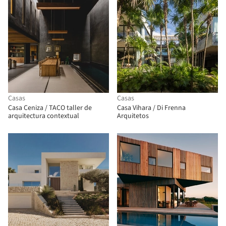
Casas
Casas
Casa Ceniza / TACO taller de
Casa Vihara / Di Frenna
arquitectura contextual
Arquitetos