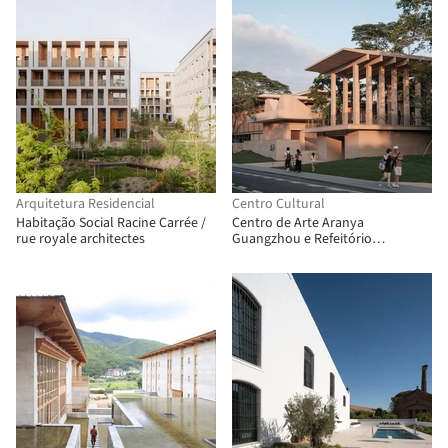
Arquitetura Residencial
Centro Cultural
Habitação Social Racine Carrée /
Centro de Arte Aranya
rue royale architectes
Guangzhou e Refeitório
Comunitário / Vector Architects