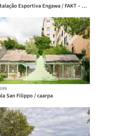
Instalação Esportiva Engawa / FAKT – Office for Architecture
UFA
la San Filippo / caarpa