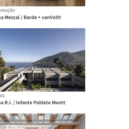
NOVAÇÃO
a Mezcal / Barde + vanVoltt
AS
a R.I. / Infante Poblete Montt