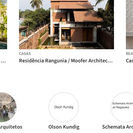
CASAS
REA
Casa Mooca / André Guerra Arquitetos + Douglas Vicentini
Residência Rangunia / Moofer Architecture
Cas
rquitetos
Olson Kundig
Schemata Arc