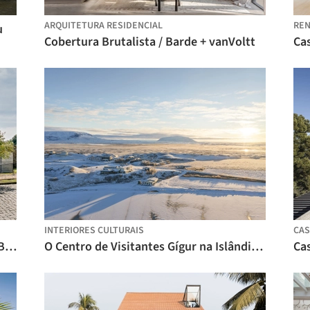
ARQUITETURA RESIDENCIAL
RE
u
Cobertura Brutalista / Barde + vanVoltt
Cas
INTERIORES CULTURAIS
CAS
Casa Pisçude / Revvero Arq + Mariana Bet Arquitetura
O Centro de Visitantes Gígur na Islândia / SP(R)INT STUDIO + Nissen Richards Studio
Cas