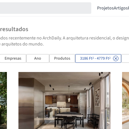
Projetos
Artigos
resultados
dos recentemente no ArchDaily. A arquitetura residencial, o design
e arquitetos do mundo.
Empresas
Ano
Produtos
3186 Ft
- 4779 Ft
2
2