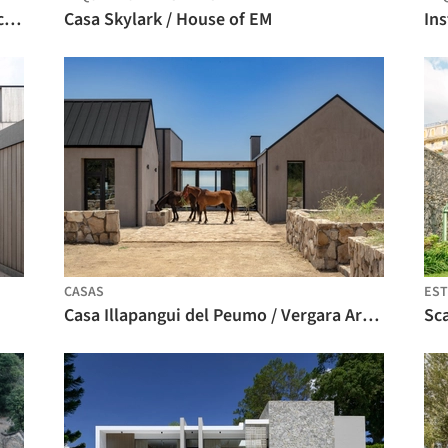
Casa Martha Beatriz / Atempo Arquitectura
Casa Skylark / House of EM
CASAS
EST
Casa Illapangui del Peumo / Vergara Arquitectos
Sca