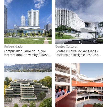
Universidade
Centro Cultural
Campus Ikebukuro da Tokyo
Centro Cultural de Yangjiang /
International University / TAISEI
Instituto de Design e Pesquisa
DESIGN Planners Architects &
Arquitetônica da SCUT + Yifang
Engineers
Design Group