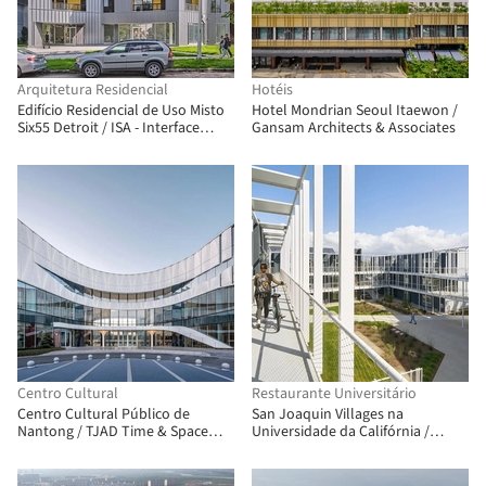
Arquitetura Residencial
Hotéis
Edifício Residencial de Uso Misto
Hotel Mondrian Seoul Itaewon /
Six55 Detroit / ISA - Interface
Gansam Architects & Associates
Studio Architects
Centro Cultural
Restaurante Universitário
Centro Cultural Público de
San Joaquin Villages na
Nantong / TJAD Time & Space
Universidade da Califórnia /
Architecture
Lorcan O’Herlihy Architects +
Kevin Daly Architects + Skidmore,
Owings & Merrill +