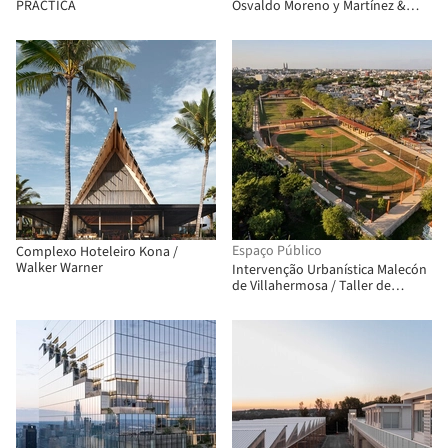
PRÁCTICA
Osvaldo Moreno y Martínez &
Asociados
Espaço Público
Complexo Hoteleiro Kona /
Walker Warner
Intervenção Urbanística Malecón
de Villahermosa / Taller de
Arquitectura - Mauricio Rocha +
TaAU + Alejandro Castro