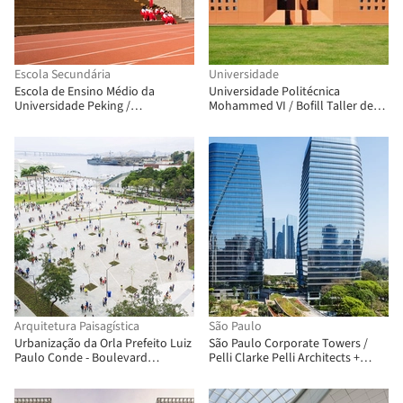
Escola Secundária
Universidade
Escola de Ensino Médio da
Universidade Politécnica
Universidade Peking /
Mohammed VI / Bofill Taller de
Crossboundaries
Arquitectura
Arquitetura Paisagística
São Paulo
Urbanização da Orla Prefeito Luiz
São Paulo Corporate Towers /
Paulo Conde - Boulevard
Pelli Clarke Pelli Architects +
Olímpico / B+ABR Backheuser e
aflalo/gasperini arquitetos
Riera Arquitetura