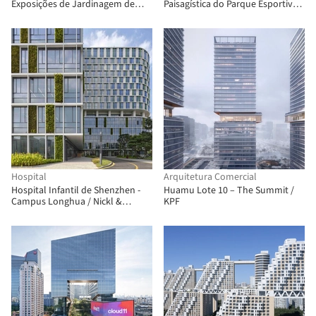
Exposições de Jardinagem de
Paisagística do Parque Esportivo
Nanning / ATELIER DYJG + Escola
da Cidade de Xi'an / China
de Arquitetura Paisagística da
Northwest Architecture Design
Universidade Florestal de
And Research Institute
Pequim
Hospital
Arquitetura Comercial
Hospital Infantil de Shenzhen -
Huamu Lote 10 – The Summit /
Campus Longhua / Nickl &
KPF
Partner Architekten + ZHUBO
Design