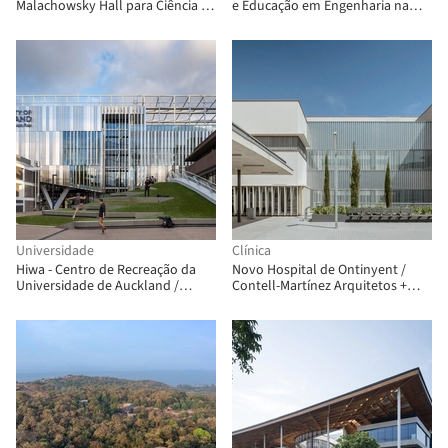
Malachowsky Hall para Ciência de
e Educação em Engenharia na
Dados e Tecnologia da
Penn State University / Payette
Informação / Bohlin Cywinski
Jackson
Universidade
Clínica
Hiwa - Centro de Recreação da
Novo Hospital de Ontinyent /
Universidade de Auckland /
Contell-Martínez Arquitetos +
Warren and Mahoney + MJMA
Manuel Vega Arquitetos