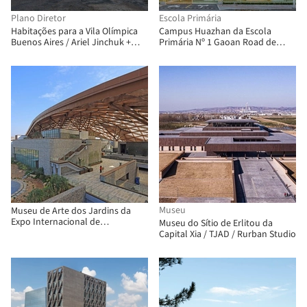
Plano Diretor
Escola Primária
Habitações para a Vila Olímpica
Campus Huazhan da Escola
Buenos Aires / Ariel Jinchuk +
Primária Nº 1 Gaoan Road de
Alonso&Crippa + Lucas Grande +
Xangai / Scenic Architecture Office
Pedro Ignacio Yáñez
Museu
Museu de Arte dos Jardins da
Expo Internacional de
Museu do Sítio de Erlitou da
Jardinagem de Nanning / China
Capital Xia / TJAD / Rurban Studio
Architecture Design & Research
Group