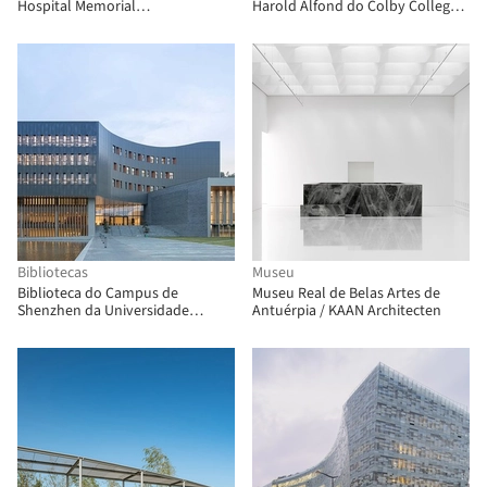
Hospital Memorial
Harold Alfond do Colby College /
Chulalongkorn / Plan Architect
Hopkins Architects + Sasaki
Bibliotecas
Museu
Biblioteca do Campus de
Museu Real de Belas Artes de
Shenzhen da Universidade
Antuérpia / KAAN Architecten
Chinesa de Hong Kong / Wang
Weijen Architecture