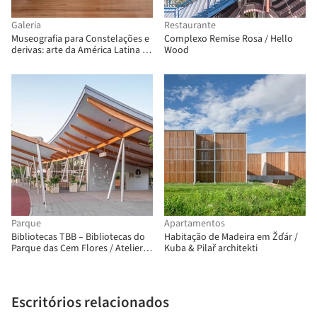
Galeria
Restaurante
Museografia para Constelações e
Complexo Remise Rosa / Hello
derivas: arte da América Latina na
Wood
Coleção FEMSA / Max von Werz
Arquitectos + Mauricio Mesta
Arquitectos
Parque
Apartamentos
Bibliotecas TBB – Bibliotecas do
Habitação de Madeira em Žďár /
Parque das Cem Flores / Atelier
Kuba & Pilař architekti
Liu Yuyang Architects
Escritórios relacionados