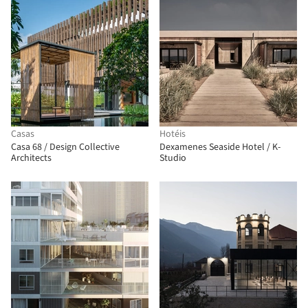
Casas
Hotéis
Casa 68 / Design Collective
Dexamenes Seaside Hotel / K-
Architects
Studio