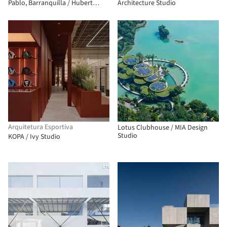
Pablo, Barranquilla / Hubert
Architecture Studio
Klumpner + Diego Ceresuela-
Wiesmann + Alejandro Restrepo
Montoya
Arquitetura Esportiva
Lotus Clubhouse / MIA Design
Studio
KOPA / Ivy Studio