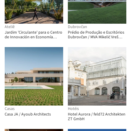
Ateliê
Dubrovčan
Jardim 'Circulante' para o Centro
Prédio de Produção e Escritórios
de Innovación en Economía
Dubrovčan / MVA Mikelić Vreš
Circular (CIEC) / gaSSz arquitectos
Arhitekti
Casas
Hotéis
Casa JA / Ayoub Architects
Hotel Aurora / feld72 Architekten
ZT GmbH