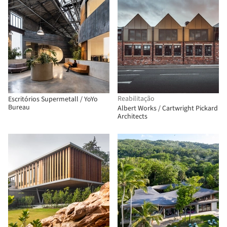
Reabilitação
Escritórios Supermetall / YoYo
Bureau
Albert Works / Cartwright Pickard
Architects