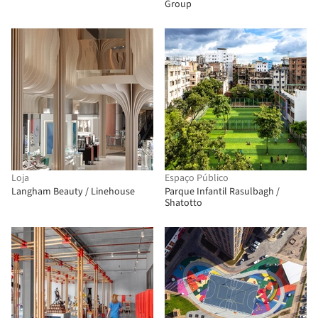
Group
Loja
Espaço Público
Langham Beauty / Linehouse
Parque Infantil Rasulbagh /
Shatotto