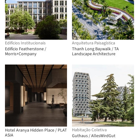
Edifícios Institucionais
Arquitetura Paisagística
Edifício Featherstone /
Thanh Long Baywalk / TA
Morris+Company
Landscape Architecture
Habitação Coletiva
Hotel Aranya Hidden Place / PLAT
ASIA
Guthaus / AllesWirdGut