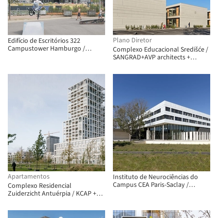
Plano Diretor
Edifício de Escritórios 322
Campustower Hamburgo /
Complexo Educacional Središće /
Delugan Meissl Associated
SANGRAD+AVP architects +
Architects
Flansburgh Architects
Apartamentos
Instituto de Neurociências do
Campus CEA Paris-Saclay /
Complexo Residencial
Dietmar Feichtinger Architectes
Zuiderzicht Antuérpia / KCAP +
evr-Architecten