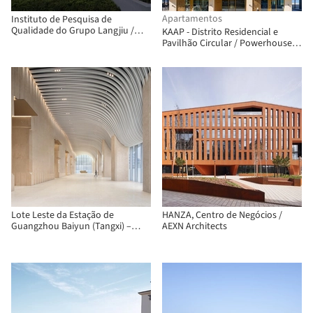
Apartamentos
Instituto de Pesquisa de
Qualidade do Grupo Langjiu /
KAAP - Distrito Residencial e
TEKTONN ARCHITECTS
Pavilhão Circular / Powerhouse
Company + Orange Architects +
NEXT architects
Lote Leste da Estação de
HANZA, Centro de Negócios /
Guangzhou Baiyun (Tangxi) –
AEXN Architects
Interior das Torres Gêmeas /
DuShe Architectural Design