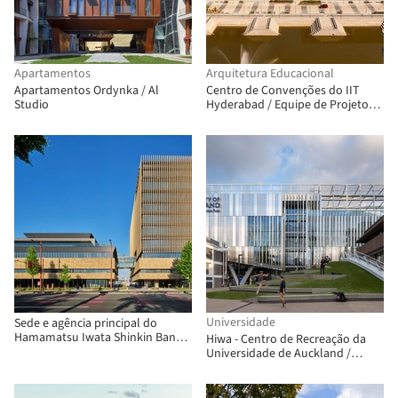
Apartamentos
Arquitetura Educacional
Apartamentos Ordynka / Al
Centro de Convenções do IIT
Studio
Hyderabad / Equipe de Projeto
do Campus IITH da Universidade
de Tóquio + NIHON SEKKEI + APL
design workshop
Universidade
Sede e agência principal do
Hamamatsu Iwata Shinkin Bank /
Hiwa - Centro de Recreação da
Nikken Sekkei
Universidade de Auckland /
Warren and Mahoney + MJMA