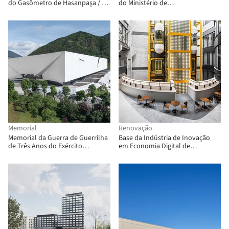
do Gasômetro de Hasanpaşa / DS
do Ministério de
Studio Landscape & Architecture
Desenvolvimento Humano e
+ ITÜ
Hábitat / Diretoria Geral de
Arquitetura + MDUyT + GCBA
Memorial
Renovação
Memorial da Guerra de Guerrilha
Base da Indústria de Inovação
de Três Anos do Exército
em Economia Digital de
Vermelho do Sul / Arcplus
Zhongguancun / QUCESS DESIGN
Institute of Shanghai
Architectural Design & Research