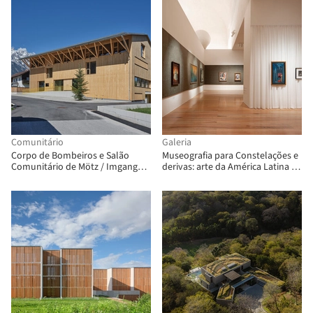
Comunitário
Galeria
Corpo de Bombeiros e Salão
Museografia para Constelações e
Comunitário de Mötz / Imgang
derivas: arte da América Latina na
Architekten
Coleção FEMSA / Max von Werz
Arquitectos + Mauricio Mesta
Arquitectos