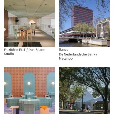
Banco
Escritório ELIT / DualSpace
Studio
De Nederlandsche Bank /
Mecanoo