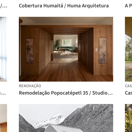
Restauração da Residência De Jonghe / Michel Architects
Cobertura Humaitá / Huma Arquitetura
RENOVAÇÃO
CAS
Apartamento Veredas / Novais Arquitetura
Remodelação Popocatépetl 35 / Studio Font
Ca