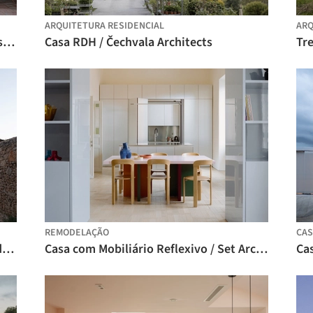
ARQUITETURA RESIDENCIAL
ARQ
Casa Coral Celeiro Alvorada / Nildo José Arquitetos
Casa RDH / Čechvala Architects
REMODELAÇÃO
CAS
Studio de Arquitetura em Vila do Conde / Raulino Silva Arquitecto
Casa com Mobiliário Reflexivo / Set Architects