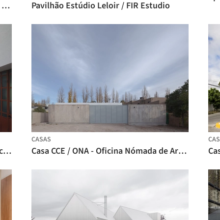
Primrose House / Robust Architecture Workshop
Pavilhão Estúdio Leloir / FIR Estudio
CASAS
CAS
Pousada Rural La Reunión / IR arquitectura
Casa CCE / ONA - Oficina Nómada de Arquitectura
Cas