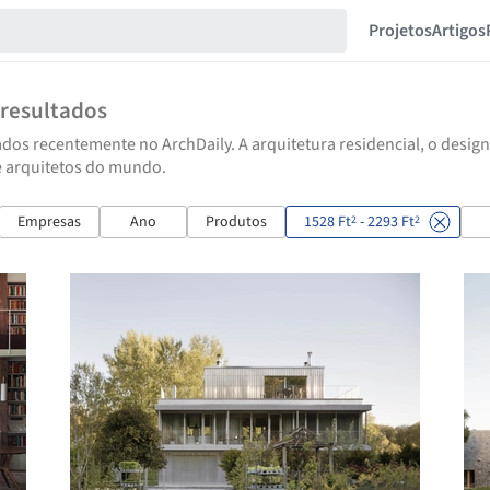
Projetos
Artigos
resultados
dos recentemente no ArchDaily. A arquitetura residencial, o design
e arquitetos do mundo.
Empresas
Ano
Produtos
1528 Ft
- 2293 Ft
2
2