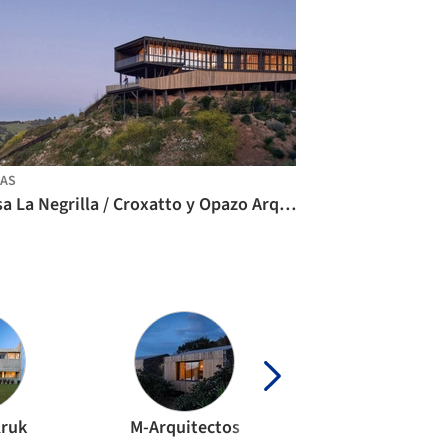
AS
Casa La Negrilla / Croxatto y Opazo Arquitectos
Kruk
M-Arquitectos
KC Design Stud