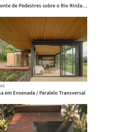
A Ponte de Pedestres sobre o Rio Rinža / dans arhitekti
AS
sa em Ensenada / Paralelo Transversal