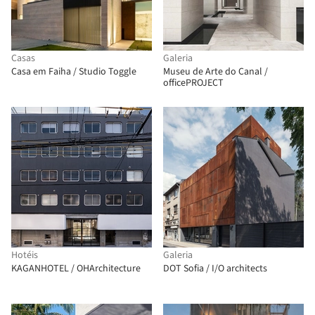
Casas
Galeria
Casa em Faiha / Studio Toggle
Museu de Arte do Canal /
officePROJECT
Hotéis
Galeria
KAGANHOTEL / OHArchitecture
DOT Sofia / I/O architects