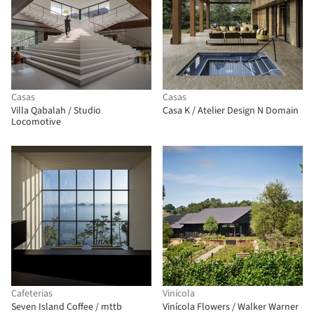
Casas
Casas
Villa Qabalah / Studio
Casa K / Atelier Design N Domain
Locomotive
Cafeterias
Vinícola
Seven Island Coffee / mttb
Vinícola Flowers / Walker Warner