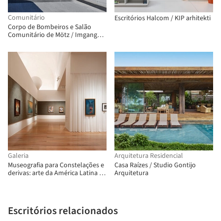
Comunitário
Escritórios Halcom / KIP arhitekti
Corpo de Bombeiros e Salão
Comunitário de Mötz / Imgang
Architekten
Galeria
Arquitetura Residencial
Museografia para Constelações e
Casa Raízes / Studio Gontijo
derivas: arte da América Latina na
Arquitetura
Coleção FEMSA / Max von Werz
Arquitectos + Mauricio Mesta
Arquitectos
Escritórios relacionados