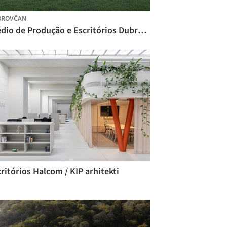
BROVČAN
Prédio de Produção e Escritórios Dubrovčan / MVA Mikelić Vreš Arhitekti
ritórios Halcom / KIP arhitekti