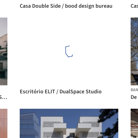
Casa Double Side / bood design bureau
Cas
BA
Escritório ELIT / DualSpace Studio
Centro Cultural La Manufacture / MARS Architectes
De