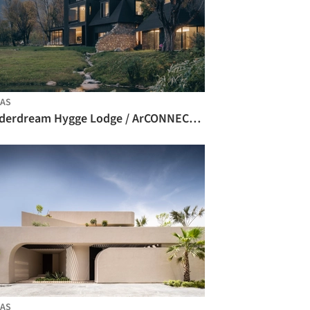
AS
Underdream Hygge Lodge / ArCONNECT Architects
AS