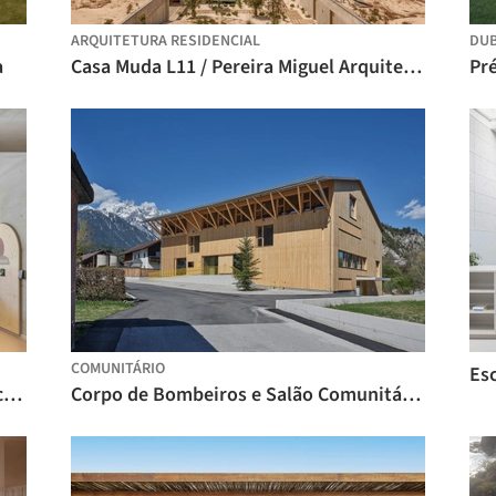
ARQUITETURA RESIDENCIAL
DU
a
Casa Muda L11 / Pereira Miguel Arquitectos
COMUNITÁRIO
Esc
Espace Ambroise Croizat / TAUTEM Architecture
Corpo de Bombeiros e Salão Comunitário de Mötz / Imgang Architekten