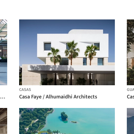
CASAS
GU
Renovação Espacial e Costura de Cenas da Praça de Alimentação Birland / Atelier Diving Bell
Casa Faye / Alhumaidhi Architects
Cas