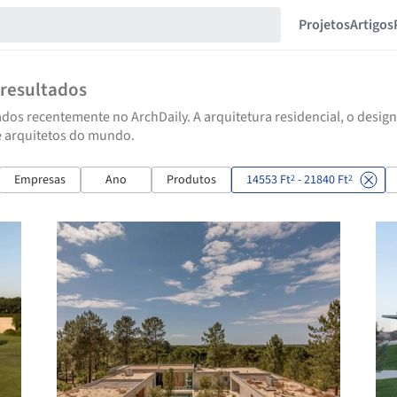
Projetos
Artigos
resultados
dos recentemente no ArchDaily. A arquitetura residencial, o design
e arquitetos do mundo.
Empresas
Ano
Produtos
14553 Ft
- 21840 Ft
2
2