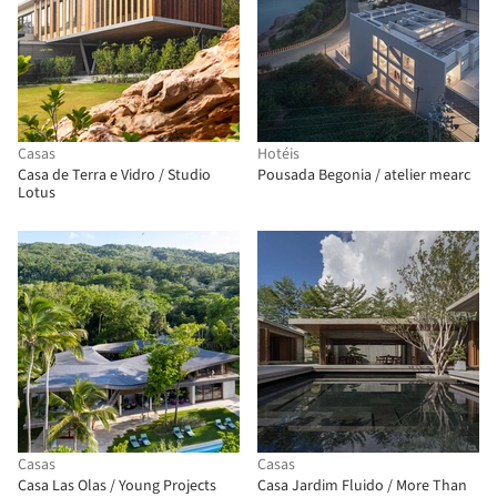
Casas
Hotéis
Casa de Terra e Vidro / Studio
Pousada Begonia / atelier mearc
Lotus
Casas
Casas
Casa Las Olas / Young Projects
Casa Jardim Fluido / More Than