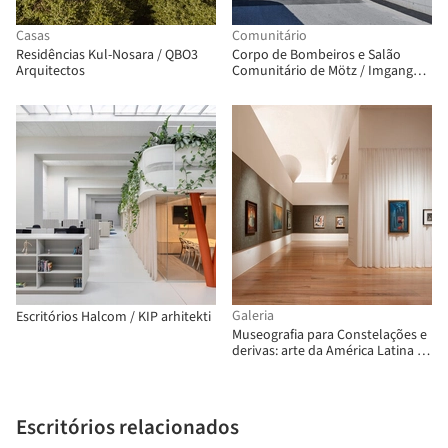
Casas
Comunitário
Residências Kul-Nosara / QBO3
Corpo de Bombeiros e Salão
Arquitectos
Comunitário de Mötz / Imgang
Architekten
Galeria
Escritórios Halcom / KIP arhitekti
Museografia para Constelações e
derivas: arte da América Latina na
Coleção FEMSA / Max von Werz
Arquitectos + Mauricio Mesta
Arquitectos
Escritórios relacionados