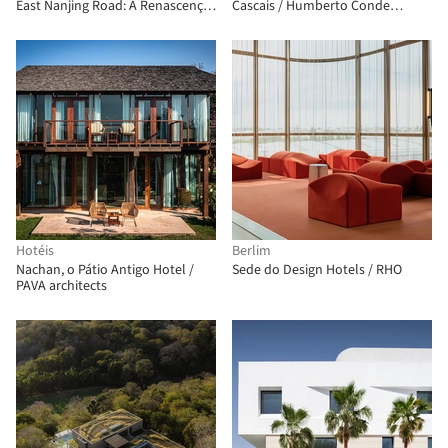
East Nanjing Road: A Renascença
Cascais / Humberto Conde
da Century Square / EMBT + TJAD
Arquitectos
Hotéis
Berlim
Nachan, o Pátio Antigo Hotel /
Sede do Design Hotels / RHO
PAVA architects