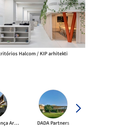
ritórios Halcom / KIP arhitekti
Reinach Mendonça Arquitetos Associados
DADA Partners
SAOTA