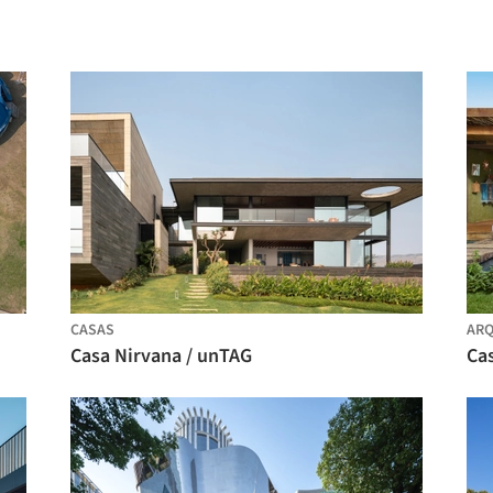
CASAS
ARQ
Casa Nirvana / unTAG
Cas