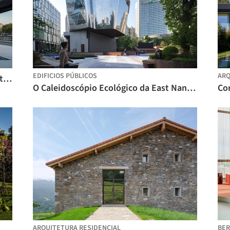
EDIFICIOS PÚBLICOS
ARQ
Wujiang Wedding Hall / NODE Architecture & Urbanism
O Caleidoscópio Ecológico da East Nanjing Road: A Renascença da Century Square / EMBT + TJAD
ARQUITETURA RESIDENCIAL
BER