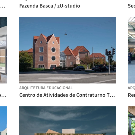
Nachan, o Pátio Antigo Hotel / PAVA architects
Fazenda Basca / zU-studio
Se
ARQUITETURA EDUCACIONAL
ARQ
Abrigo Emergencial Anduhyaun / LGA Architectural Partners
Centro de Atividades de Contraturno Tidsmaskinen / BBP Arkitekter