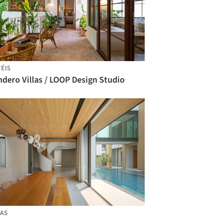
ÉIS
dero Villas / LOOP Design Studio
AS