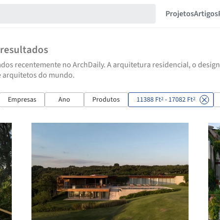
Projetos
Artigos
resultados
dos recentemente no ArchDaily. A arquitetura residencial, o design
e arquitetos do mundo.
Empresas
Ano
Produtos
11388 Ft
- 17082 Ft
2
2