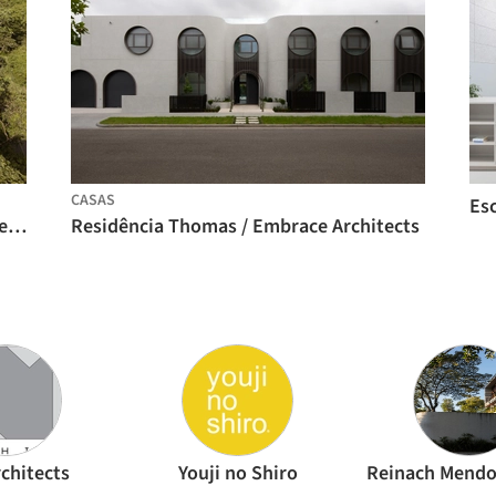
CASAS
Esc
Residências Kul-Nosara / QBO3 Arquitectos
Residência Thomas / Embrace Architects
chitects
Youji no Shiro