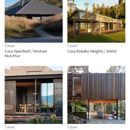
Casas
Casas
Casa Openfield / Keshaw
Casa Kokako Heights / Arkhé
McArthur
Casas
Casas