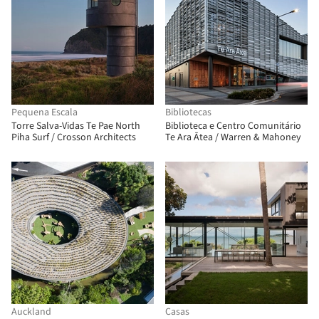
Pequena Escala
Bibliotecas
Torre Salva-Vidas Te Pae North
Biblioteca e Centro Comunitário
Piha Surf / Crosson Architects
Te Ara Ātea / Warren & Mahoney
Auckland
Casas