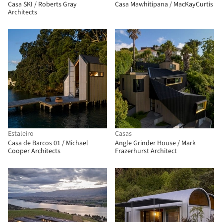
Casa SKI / Roberts Gray
Casa Mawhitipana / MacKayCurtis
Architects
Estaleiro
Casas
Casa de Barcos 01 / Michael
Angle Grinder House / Mark
Cooper Architects
Frazerhurst Architect