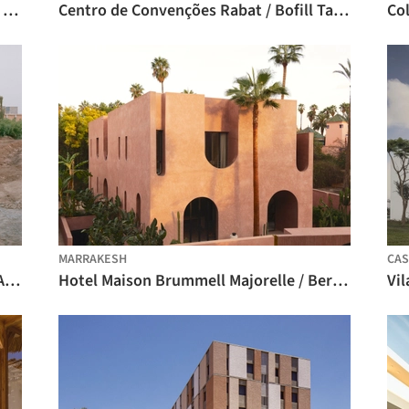
Revitalização da Praça Lalla Yeddouna / Mossessian Architecture + Yassir Khalil Studio
Centro de Convenções Rabat / Bofill Taller de Arquitectura
MARRAKESH
CAS
Casa Dar El Farina / Leopold Banchini Architects
Hotel Maison Brummell Majorelle / Bergendy Cooke
Vi