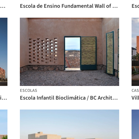
CasaNearShore Lote A&B / Groupe3 Architectes + Omar Aloui + Taoufik El Oufir
Escola de Ensino Fundamental Wall of Knowledge / Tarik Zoubdi Architect + Mounir Benchekroun Architect
ESCOLAS
CAS
Aeroporto de Guelmim / Groupe3 Architectes
Escola Infantil Bioclimática / BC Architects
Vi