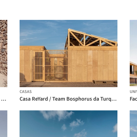
CASAS
UNI
Casa das Mulheres de Ouled Merzoug / Building Beyond Borders - Universidade de Hasselt
Casa ReYard / Team Bosphorus da Turquia