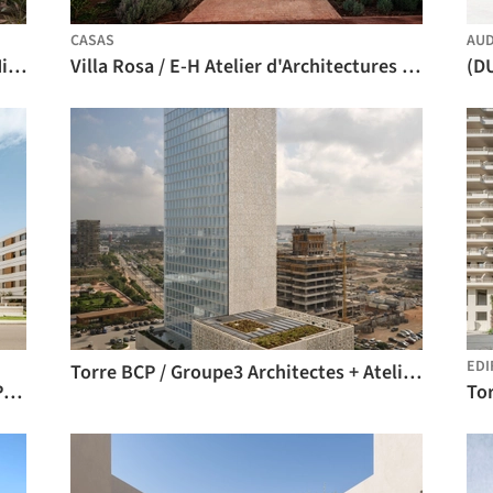
CASAS
AUD
Hospital da Smart Health Care City / Michel Rémon & Associés + ARCHIMATH
Villa Rosa / E-H Atelier d'Architectures + L-H Atelier + Sarah Poniatowski
EDI
Torre BCP / Groupe3 Architectes + Atelier Rachid Andaloussi
Conselho da Concorrência de Rabat / PRISM ARCHITECTURE & KD ARCHITECTURE