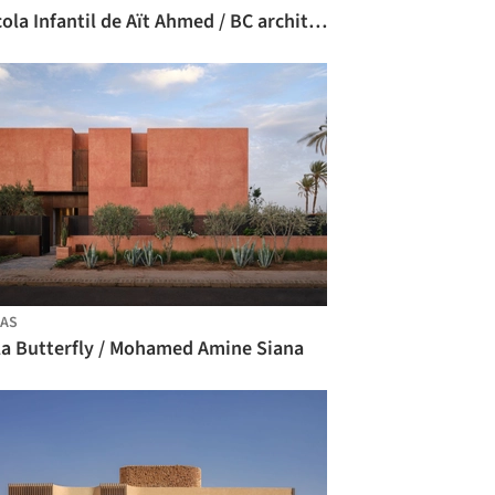
Escola Infantil de Aït Ahmed / BC architects & studies + Tommaso Bisogno
AS
lla Butterfly / Mohamed Amine Siana