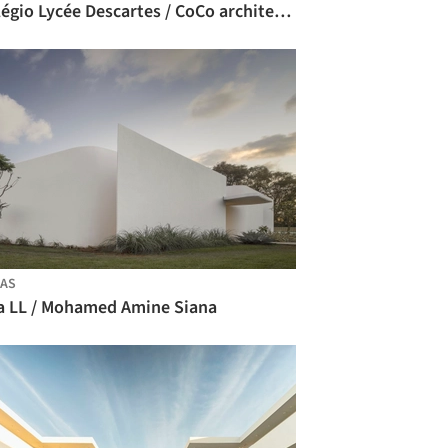
Colégio Lycée Descartes / CoCo architecture + Arpio Architects
AS
la LL / Mohamed Amine Siana