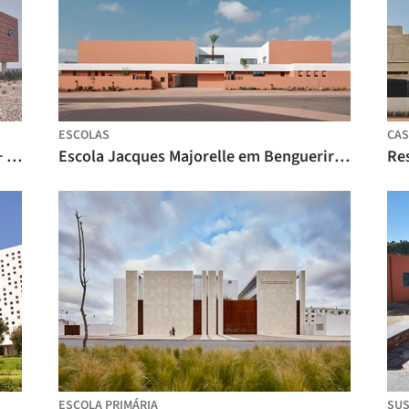
ESCOLAS
CAS
Sede e Centro de Conferências / Archi+ + Guerin & Pedroza Architects
Escola Jacques Majorelle em Benguerir / ZArchitecture Studio
Re
ESCOLA PRIMÁRIA
SUS