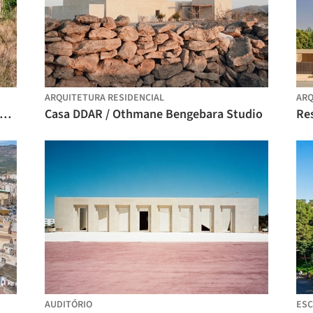
ARQUITETURA RESIDENCIAL
ARQ
mpus Esportivo em Ben Guerir / OUALALOU+CHOI
Casa DDAR / Othmane Bengebara Studio
Re
AUDITÓRIO
ESC