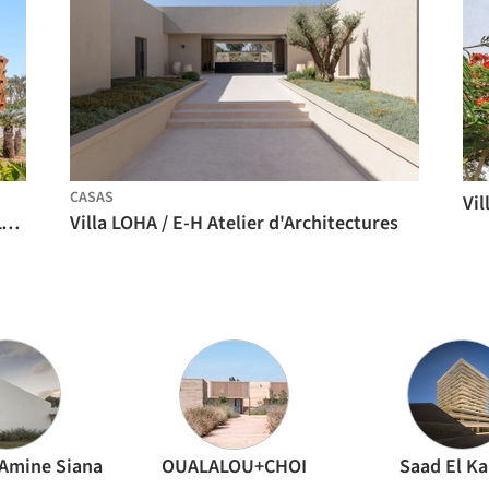
CASAS
Embaixada Real da Tailândia / OUALALOU+CHOI
Villa LOHA / E-H Atelier d'Architectures
Amine Siana
OUALALOU+CHOI
Saad El K