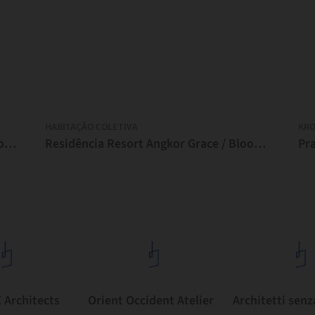
HABITAÇÃO COLETIVA
KRO
Café & Restaurante Phum Sambo / Khoan + Partners
Residência Resort Angkor Grace / Bloom Architecture
Architects
Orient Occident Atelier