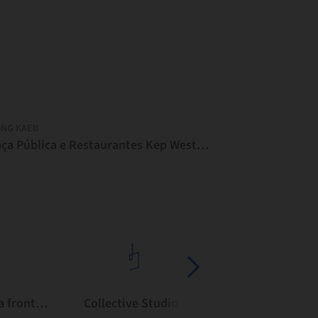
NG KAEB
Praça Pública e Restaurantes Kep West / Bloom Architecture
Architetti senza frontiere Italia
Collective Studio
Foster + Partne