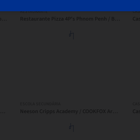
RESTAURANTE
CAS
Aeroporto Internacional Techo, Camboja / Foster + Partners
Restaurante Pizza 4P's Phnom Penh / Bloom Architecture
ESCOLA SECUNDÁRIA
CAS
Neeson Cripps Academy / COOKFOX Architects
Neeson Cripps Academy / COOKFOX Architects
Ca