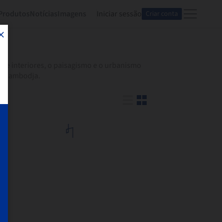
Produtos
Notícias
Imagens
Iniciar sessão
Criar conta
 de interiores, o paisagismo e o urbanismo
en Cambodja.