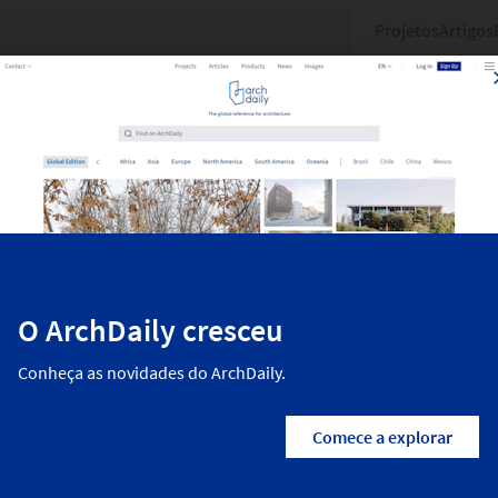
Projetos
Artigos
ltados
dos recentemente no ArchDaily. A arquitetura residencial, o design
e arquitetos do mundo. Encontre todos os projetos mais recentes 
Ano
Produtos
Área
Cor