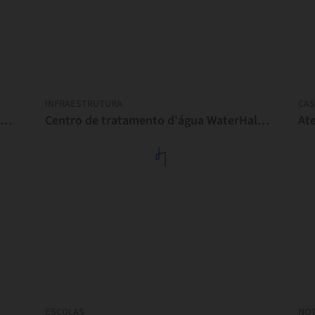
INFRAESTRUTURA
CAS
Escola Adventurous Global / Orient Occident Atelier
Centro de tratamento d'água WaterHall / Orient Occident Atelier
At
ESCOLAS
NOT