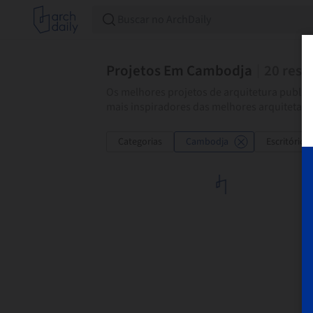
Projetos Em Cambodja
20
resu
Os melhores projetos de arquitetura publica
mais inspiradores das melhores arquitetas 
Categorias
Cambodja
Escritórios