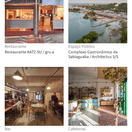
Restaurante
Espaço Público
Restaurante KATZ-SU / gru.a
Complexo Gastronômico da
Sabiaguaba / Architectus S/S
Bar
Cafeterias