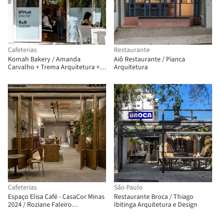
Cafeterias
Restaurante
Komah Bakery / Amanda
Aiô Restaurante / Pianca
Carvalho + Trema Arquitetura +
Arquitetura
Bruna Murolo
Cafeterias
São Paulo
Espaço Elisa Café - CasaCor Minas
Restaurante Broca / Thiago
2024 / Roziane Faleiro
Ibitinga Arquitetura e Design
Arquitetura e Design