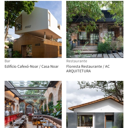
Bar
Restaurante
Edifício Cafexó-Noar / Casa Noar
Floresta Restaurante / AC
ARQUITETURA