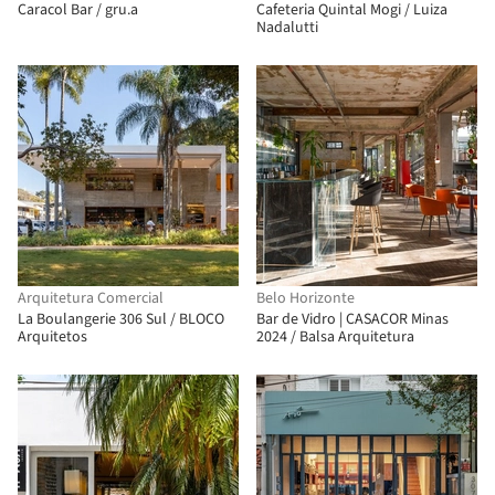
Caracol Bar / gru.a
Cafeteria Quintal Mogi / Luiza
Nadalutti
Arquitetura Comercial
Belo Horizonte
La Boulangerie 306 Sul / BLOCO
Bar de Vidro | CASACOR Minas
Arquitetos
2024 / Balsa Arquitetura