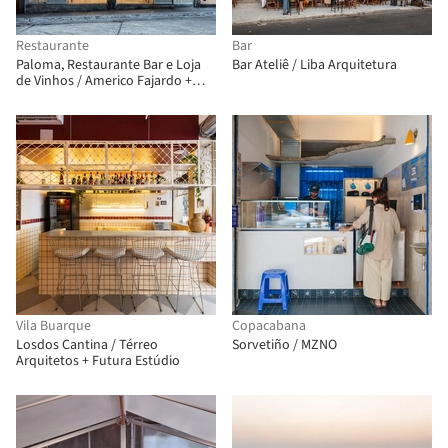
Restaurante
Bar
Paloma, Restaurante Bar e Loja
Bar Ateliê / Liba Arquitetura
de Vinhos / Americo Fajardo +
Breno Felisbino + Lucas Scuratto
Vila Buarque
Copacabana
Losdos Cantina / Térreo
Sorvetiño / MZNO
Arquitetos + Futura Estúdio