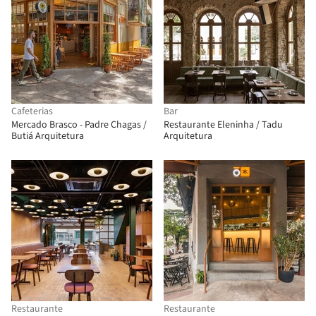
Cafeterias
Bar
Mercado Brasco - Padre Chagas /
Restaurante Eleninha / Tadu
Butiá Arquitetura
Arquitetura
Restaurante
Restaurante