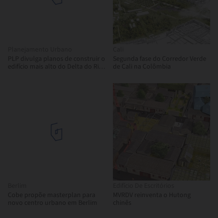
Planejamento Urbano
Cali
PLP divulga planos de construir o
Segunda fase do Corredor Verde
edifício mais alto do Delta do Rio
de Cali na Colômbia
das Pérolas
Berlim
Edifício De Escritórios
Cobe propõe masterplan para
MVRDV reinventa o Hutong
novo centro urbano em Berlim
chinês