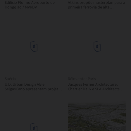
Edifício Flor no Aeroporto de
Atkins propõe masterplan para a
Hongqiao / MVRDV
primeira ferrovia de alta
velocidade da Indonésia
Suécia
Réinventer Paris
U.D. Urban Design AB e
Jacques Ferrier Architecture,
SelgasCano apresentam projeto
Chartier Dalix e SLA Architects
vencedor para os novos
revelam seu projeto de Cidade
escritórios de Planejamento de
Estratificada para a Reinventar
Estocolmo
Paris