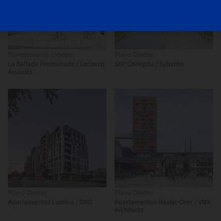
Planejamento Urbano
Plano Diretor
La Ballade Promenade / Leclercq
SKP Chengdu / Sybarite
Associés
Plano Diretor
Plano Diretor
Apartamentos Lumina / DKO
Apartamentos Haasje Over / VMX
Architects