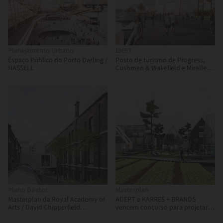
Planejamento Urbano
EMBT
Espaço Público do Porto Darling /
Posto de turismo de Progress,
HASSELL
Cushman & Wakefield e Miralles
Tagliabue EMBT usa as forças da
natureza para promover uma
"cidade natural"
Plano Diretor
Masterplan
Masterplan da Royal Academy of
ADEPT e KARRES + BRANDS
Arts / David Chipperfield
vencem concurso para projetar
Architects
um dos maiores masterplans da