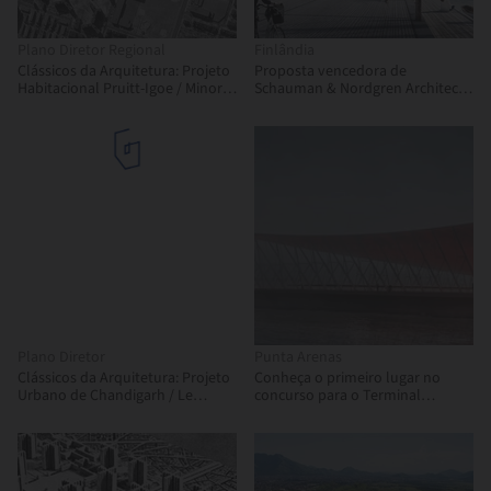
Plano Diretor Regional
Finlândia
Clássicos da Arquitetura: Projeto
Proposta vencedora de
Habitacional Pruitt-Igoe / Minoru
Schauman & Nordgren Architects
Yamasaki
para revitalização de área
portuária
Plano Diretor
Punta Arenas
Clássicos da Arquitetura: Projeto
Conheça o primeiro lugar no
Urbano de Chandigarh / Le
concurso para o Terminal
Corbusier
Internacional de Passageiros de
Punta Arenas, Chile