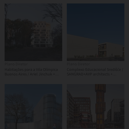
Plano Diretor
Plano Diretor
Habitações para a Vila Olímpica
Complexo Educacional Središće /
Buenos Aires / Ariel Jinchuk +
SANGRAD+AVP architects +
Alonso&Crippa + Lucas Grande +
Flansburgh Architects
Pedro Ignacio Yáñez