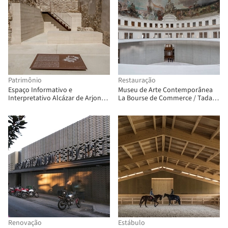
Patrimônio
Restauração
Espaço Informativo e
Museu de Arte Contemporânea
Interpretativo Alcázar de Arjona /
La Bourse de Commerce / Tadao
Mensulae | Arquitectura &
Ando Architect & Associates +
Patrimonio
NeM Architectes + Pierre-Antoine
Gatier
Renovação
Estábulo