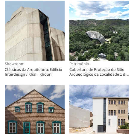
e Raúl Rivarola
Showroom
Patrimônio
Clássicos da Arquitetura: Edifício
Cobertura de Proteção do Sítio
Interdesign / Khalil Khouri
Arqueológico da Localidade 1 da
Caverna do Homem de Pequim
em Zhoukoudian / THAD