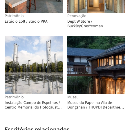
Patrimônio
Renovação
Estúdio Loft / Studio PKA
Dept W Store /
BuckleyGrayYeoman
Patrimônio
Museu
Instalação Campo de Espelhos /
Museu do Papel na Vila de
Centro Memorial do Holocausto
Dongshan / THUPDI Department
de Babyn Yar
of Traditional Village
Escritórios relacionados