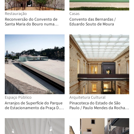
Restauração
Casas
Reconversão do Convento de
Convento das Bernardas /
Santa Maria do Bouro numa
Eduardo Souto de Moura
pousada / Eduardo Souto de
Moura + Humberto Vieira
Espaço Público
Arquitetura Cultural
Arranjos de Superfície do Parque
Pinacoteca do Estado de São
de Estacionamento da Praça D.
Paulo / Paulo Mendes da Rocha +
Diogo de Menezes / Miguel
Eduardo Colonelli + Weliton
Arruda Arquitectos Associados
Ricoy Torres