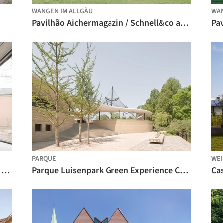
WANGEN IM ALLGÄU
WAN
Pavilhão Aichermagazin / Schnell&co architektur + Atelier Sunder-Plassmann
PARQUE
WEI
Casa da República de Weimar / Muffler Architekten
Parque Luisenpark Green Experience Center/ Bez+Kock Architekten