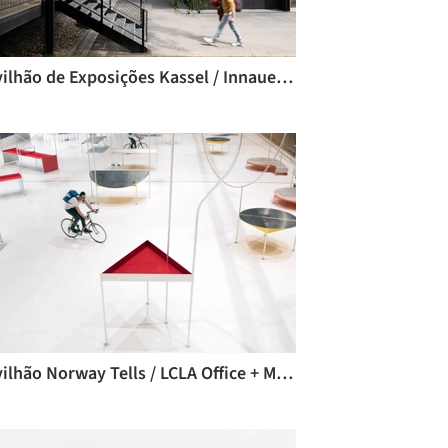
Pavilhão de Exposições Kassel / Innauer-Matt Architekten
Pavilhão Norway Tells / LCLA Office + Manthey Kula Architects