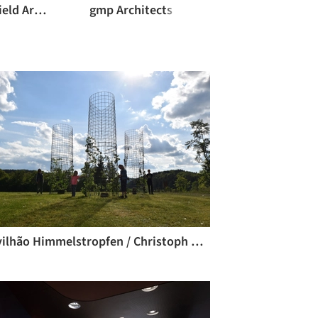
David Chipperfield Architects
gmp Architects
J. Mayer H. Archit
Pavilhão Himmelstropfen / Christoph Hesse Architects