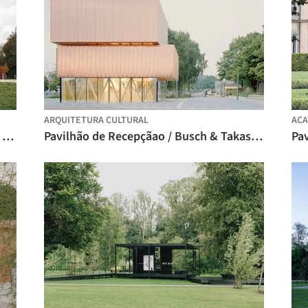
ARQUITETURA CULTURAL
ACA
Casa das Estações / New Architekten + Jutta Albus Architektur
Pavilhão de Recepçãao / Busch & Takasaki Architekten + gmp Architects