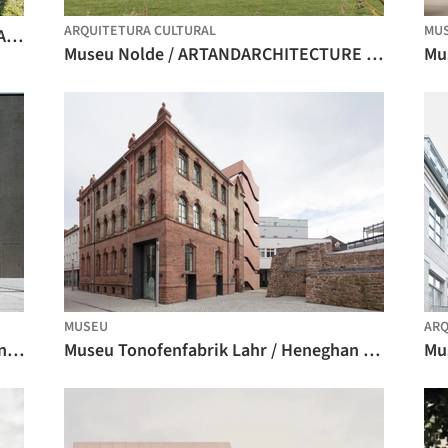
ARQUITETURA CULTURAL
MU
Pavilhão Karlsauge / Christoph Hesse Architects
Museu Nolde / ARTANDARCHITECTURE Kirsch Bremer Architekten
MUSEU
ARQ
Ampliação da Moderne Galerie, Saarlandmuseum / Kuehn Malvezzi
Museu Tonofenfabrik Lahr / Heneghan Peng Architects