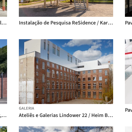
Pavilhão Erkläranlage / Max Otto Zitzelsberger Architekt BDA
Instalação de Pesquisa ReSidence / Karlsruhe Institute of Technology (KIT) + FibR GmbH
GALERIA
Reserva Técnica do Museu Mainzer Tor, Arquivo Municipal e Centro de Juventude / Bez+Kock Architekten
Ateliês e Galerias Lindower 22 / Heim Balp Architekten