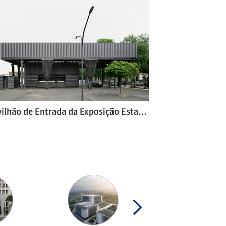
Pavilhão de Entrada da Exposição Estatal da Saxônia 2020 / AFF architekten + Georgi Architektur + Ilja Oelschlägel Produkt Design