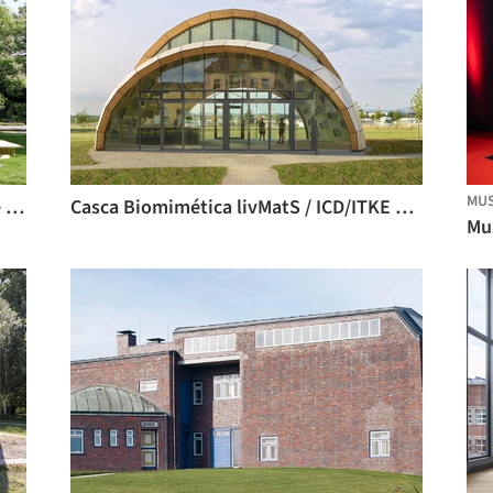
MU
Pavilhão Belvedere / Kawahara Krause Architects
Casca Biomimética livMatS / ICD/ITKE Universidade de Stuttgart + IntCDC