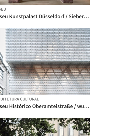
SEU
Museu Kunstpalast Düsseldorf / Sieber Architekten
UITETURA CULTURAL
Museu Histórico Oberamteistraße / wulf architekten