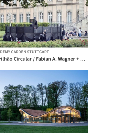
DEMY GARDEN STUTTGART
Pavilhão Circular / Fabian A. Wagner + Wiss. Ass. Louise Daussy + Hochschule Kaiserslautern University of Applied Sciences