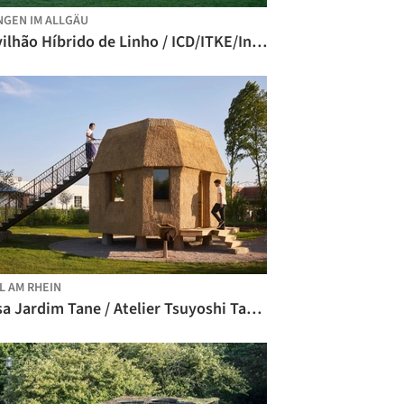
GEN IM ALLGÄU
Pavilhão Híbrido de Linho / ICD/ITKE/IntCDC University of Stuttgart
L AM RHEIN
Casa Jardim Tane / Atelier Tsuyoshi Tane Architects