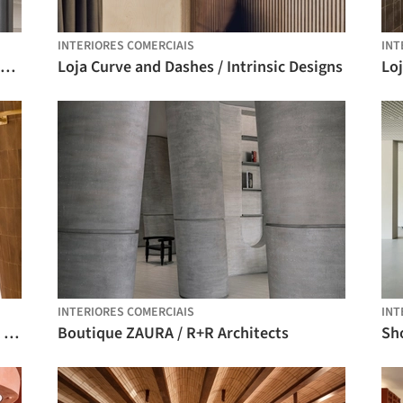
INTERIORES COMERCIAIS
INT
Espaço de Varejo Experiencial The Loop / S T U D I O D O T
Loja Curve and Dashes / Intrinsic Designs
INTERIORES COMERCIAIS
INT
Flagship Store Seema Gujral / RENESA Architecture Design Interiors Studio
Boutique ZAURA / R+R Architects
Sh