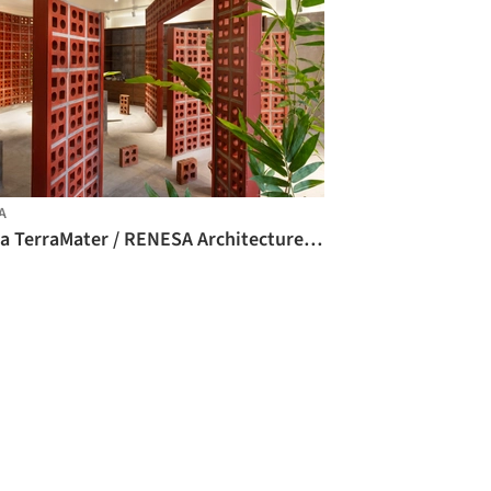
A
Loja TerraMater / RENESA Architecture Design Interiors Studio