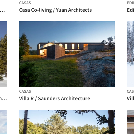
CASAS
EDI
icos da Arquitetura: Conjunto Habitacional 7 Hermanas / Hugo Boetsch + Jorge Elton
Casa Co-living / Yuan Architects
Edi
CASAS
CAS
Casa Hemlock / Alexander Jermyn Architecture
Villa R / Saunders Architecture
Vil