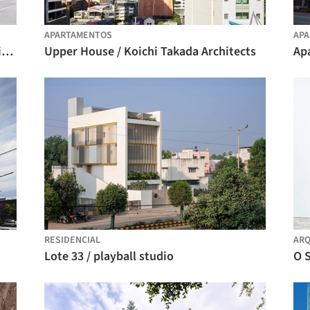
APARTAMENTOS
AP
Campagne Innsbruck / bogenfeld Architektur
Upper House / Koichi Takada Architects
Apa
RESIDENCIAL
ARQ
Lote 33 / playball studio
O S