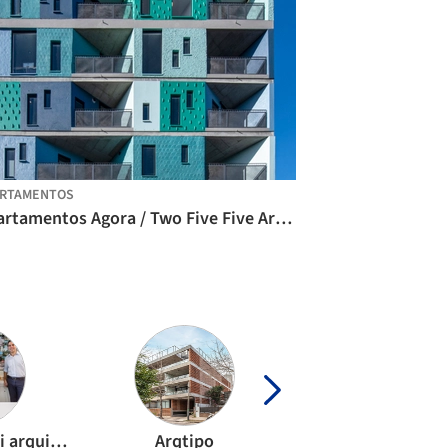
ARTAMENTOS
Apartamentos Agora / Two Five Five Architects
aflalo/gasperini arquitetos
Arqtipo
Arquitetura Naci