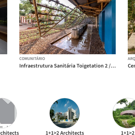
COMUNITÁRIO
ARQ
Infraestrutura Sanitária Toigetation 2 / H&P Architects
chitects
1+1>2 Architects
1+1>2