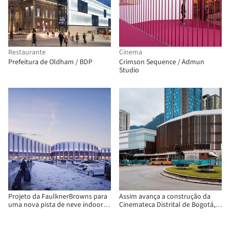
Restaurante
Cinema
Prefeitura de Oldham / BDP
Crimson Sequence / Admun
Studio
Projeto da FaulknerBrowns para
Assim avança a construção da
uma nova pista de neve indoor é
Cinemateca Distrital de Bogotá,
inspirado na arquitetura
projetada pelo Colectivo 720
ferroviária