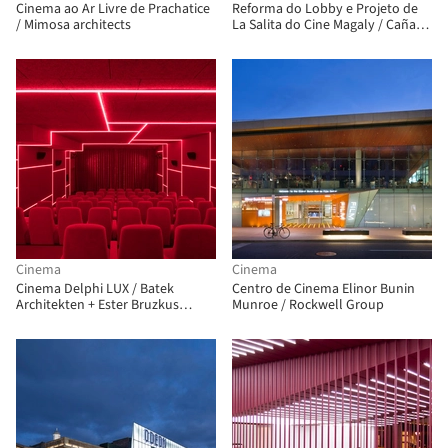
Cinema ao Ar Livre de Prachatice
Reforma do Lobby e Projeto de
/ Mimosa architects
La Salita do Cine Magaly / Cañas
Arquitectos
Cinema
Cinema
Cinema Delphi LUX / Batek
Centro de Cinema Elinor Bunin
Architekten + Ester Bruzkus
Munroe / Rockwell Group
Architekten