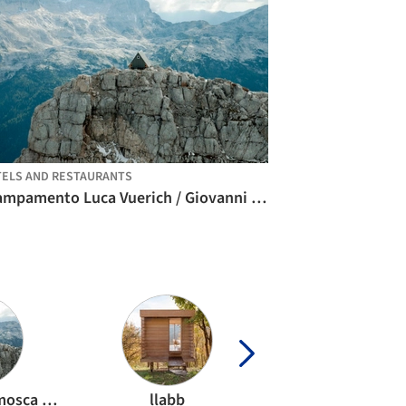
ELS AND RESTAURANTS
Acampamento Luca Vuerich / Giovanni Pesamosca Architetto
Giovanni Pesamosca Architetto
llabb
Studio Andrew Tro