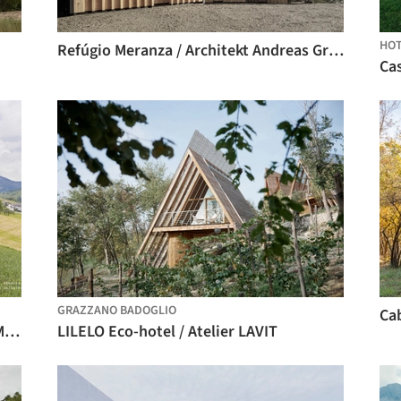
HOT
Refúgio Meranza / Architekt Andreas Gruber
Ca
GRAZZANO BADOGLIO
Ca
Casa Peterwieshof / Studio Architect Manuel Benedikter
LILELO Eco-hotel / Atelier LAVIT