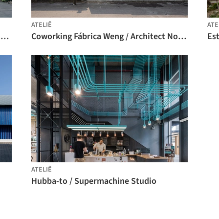
ATELIÊ
ATE
Muangthongthani Carcare / Archimontage Design Fields Sophisticated
Coworking Fábrica Weng / Architect Nonsense
Est
ATELIÊ
Hubba-to / Supermachine Studio