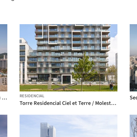
RESIDENCIAL
Torre da Sede de Longgang Chuangtou / MENG YAN, LIU XIAODU | URBANUS
Torre Residencial Ciel et Terre / Molestina Architekten