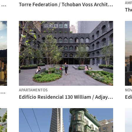
AMP
Edifício do Empreendedor de Foshan / CCDI
Torre Federation / Tchoban Voss Architekten + SPEECH + SCHWEGER ARCHITEKTEN
The
APARTAMENTOS
NOV
Torres ATRIO / Rogers Stirk Harbour + Partners + El Equipo Mazzanti
Edifício Residencial 130 William / Adjaye Associates