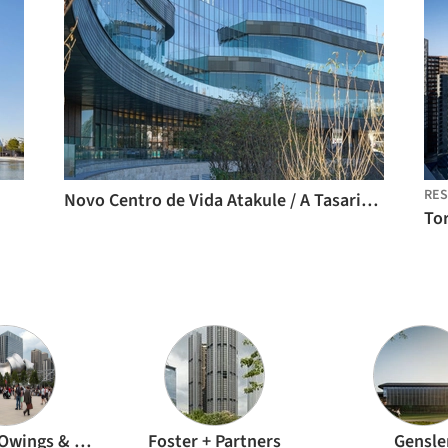
RES
Novo Centro de Vida Atakule / A Tasarim Mimarlik
Skidmore, Owings & Merrill
Foster + Partners
Gensle