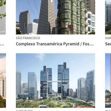
SÃO FRANCISCO
XIA
plexo Residencial Grand Bayview Qianhai / Foster + Partners
Complexo Transamérica Pyramid / Foster + Partners
Se