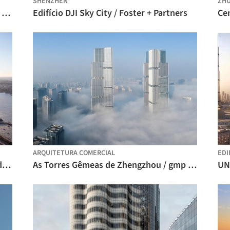
SHENZHEN
ZHU
Edifício AGE 360 / ARCHITECTS OFFICE + TRIPTYQUE
Edifício DJI Sky City / Foster + Partners
ARQUITETURA COMERCIAL
EDI
Edifício 15 Hudson Yards / Diller Scofidio + Renfro
As Torres Gêmeas de Zhengzhou / gmp Architects