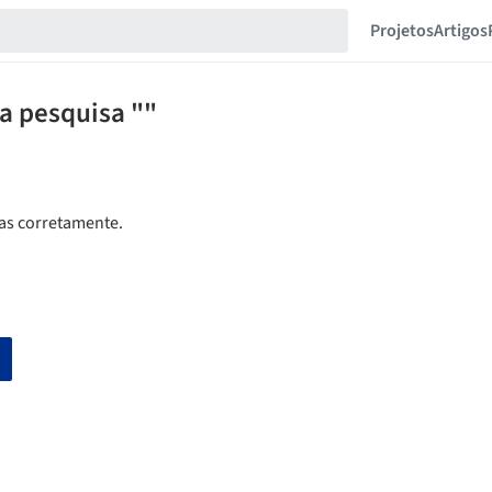
Projetos
Artigos
ua pesquisa ""
tas corretamente.