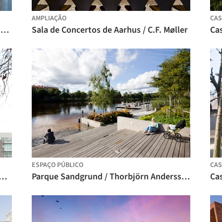
AMPLIAÇÃO
CAS
Casa de veraneio em Söderöra / Tham & Videgård Arkitekter
Sala de Concertos de Aarhus / C.F. Møller
Ca
ESPAÇO PÚBLICO
CAS
10 / Colle Croce + Szuldman Zambonini Arquitetos + Clusellas O’Connor
Parque Sandgrund / Thorbjörn Andersson + Sweco Architects