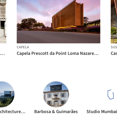
CAPELA
SUS
Centro de Treinamento Desi / Studio Anna Heringer
Capela Prescott da Point Loma Nazarene University / Carrier Johnson + Culture
Atelier d’Architecture Bruno Erpicum & Partners
Barbosa & Guimarães