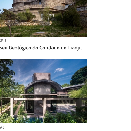
SEU
Museu Geológico do Condado de Tianjin Ji / TianJin University Research Institute
AS