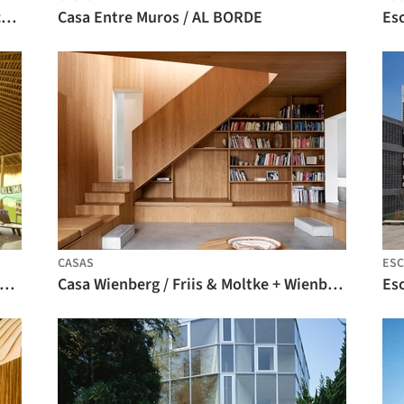
4 Casas com pátio em frente / Francisco Cadau Oficina de Arquitectura
Casa Entre Muros / AL BORDE
CASAS
ESC
la de jardim de infância na Green School / IBUKU
Casa Wienberg / Friis & Moltke + Wienberg Architects