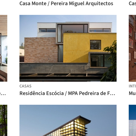
Casa Monte / Pereira Miguel Arquitectos
Cas
CASAS
INT
Oficina Mutante / Mariana Orsi Arquitetura + Design
Residência Escócia / MPA Pedreira de Freitas Arquitetos