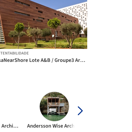
TENTABILIDADE
CasaNearShore Lote A&B / Groupe3 Architectes + Omar Aloui + Taoufik El Oufir
Studio Mumbai Architects
Andersson Wise Architects
Arkitema