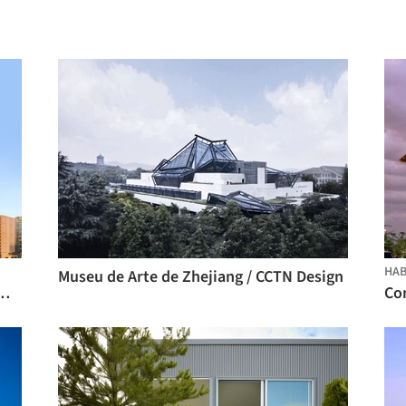
HAB
Museu de Arte de Zhejiang / CCTN Design
ritórios Landmark East / Arquitectonica