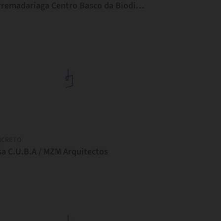
Torremadariaga Centro Basco da Biodiversidade / IA+B Arkitektura Taldea
NCRETO
sa C.U.B.A / MZM Arquitectos