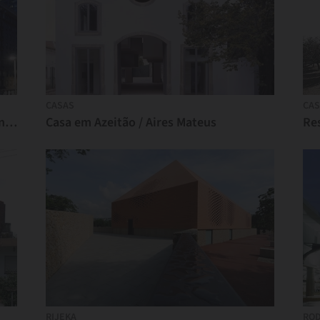
CASAS
CAS
Clássicos da Arquitetura: Centro Rosenthal de Arte Contemporânea / Zaha Hadid Architects
Casa em Azeitão / Aires Mateus
Re
RIJEKA
ROD