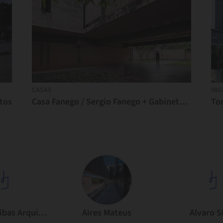
CASAS
ING
tos
Casa Fanego / Sergio Fanego + Gabinete de Arquitectura
Tor
Ravetllat Ribas Arquitectos
Aires Mateus
Alvaro S