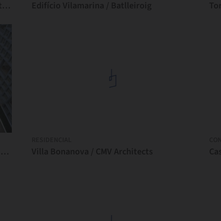
Escritório de Design HQ / Archer Architects
Edifício Vilamarina / Batlleiroig
RESIDENCIAL
CO
Complexo Residencial Shinonome Canal Court CODAN / Riken Yamamoto
Villa Bonanova / CMV Architects
Ca