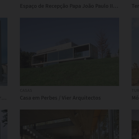
Espaço de Recepção Papa João Paulo II / Randić & Turato
Ter
CASAS
TUR
Baluarte - Auditório e Palácio de Congressos de Navarra / Francisco Mangado
Casa em Perbes / Vier Arquitectos