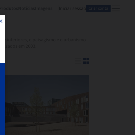
Produtos
Notícias
Imagens
Iniciar sessão
Criar conta
 de interiores, o paisagismo e o urbanismo
ealizados em 2003.