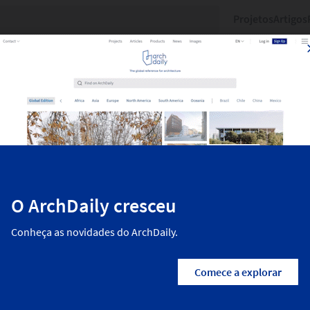
Projetos
Artigos
dos recentemente no ArchDaily. A arquitetura residencial, o design
e arquitetos do mundo. Encontre todos os projetos mais recentes r
2003
Produtos
Área
Cor