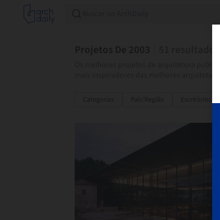
Projetos De 2003
51
resultados
Os melhores projetos de arquitetura publica
mais inspiradores das melhores arquitetas 
Categorias
País/Região
Escritórios