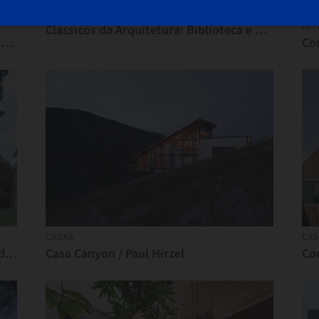
INT
Clássicos da Arquitetura: Biblioteca e Auditório da Universidade Jorge Tadeo Lozano / Bermúdez Arquitectos
Museu Galo-Romano Vesuna / Ateliers Jean Nouvel
CASAS
CAS
Faculdade de Direito da Universidade de Soochow / ARTS Group
Casa Canyon / Paul Hirzel