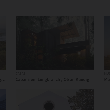
CASAS
MU
Residência em Papudo / Raimundo Anguita
Cabana em Longbranch / Olson Kundig