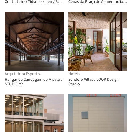
Contraturno Tidsmaskinen / BBP
Cenas da Praça de Alimentação
Arkitekter
Birland / Atelier Diving Bell
Arquitetura Esportiva
Hotéis
Hangar de Canoagem de Misato /
Sendero Villas / LOOP Design
STUDIO YY
Studio