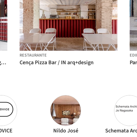
RESTAURANTE
EDI
MOLSION Concept Store / Some Thoughts
Cença Pizza Bar / IN arq+design
OVICE
Nildo José
Schemata Arc