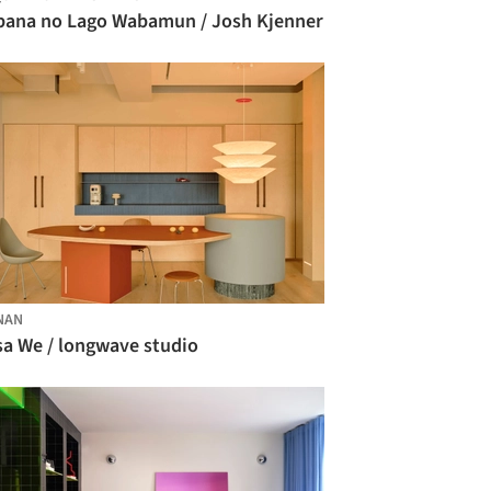
bana no Lago Wabamun / Josh Kjenner
NAN
sa We / longwave studio