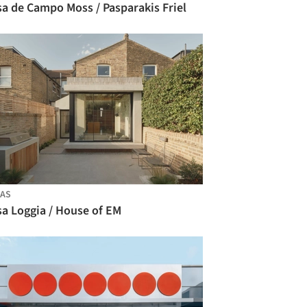
a de Campo Moss / Pasparakis Friel
AS
sa Loggia / House of EM