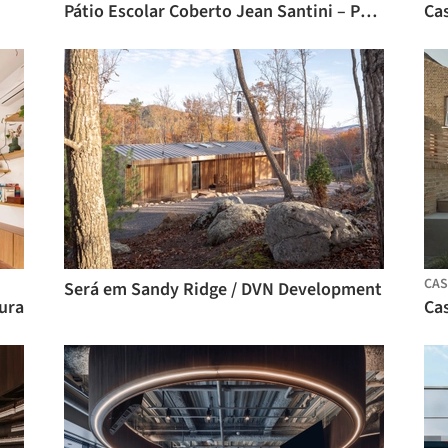
Pátio Escolar Coberto Jean Santini – Porto-Vecchio, Córsega / CGZ Architecture
Cas
CAS
Será em Sandy Ridge / DVN Development
ura
Ca