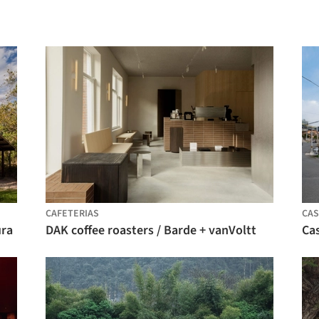
CAFETERIAS
CAS
ura
DAK coffee roasters / Barde + vanVoltt
Ca