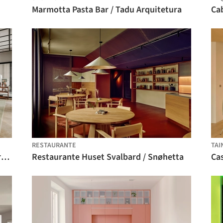
Marmotta Pasta Bar / Tadu Arquitetura
Ca
RESTAURANTE
TAI
PANE Shenzhen Bay New Concept Store / say architects
Restaurante Huset Svalbard / Snøhetta
Ca