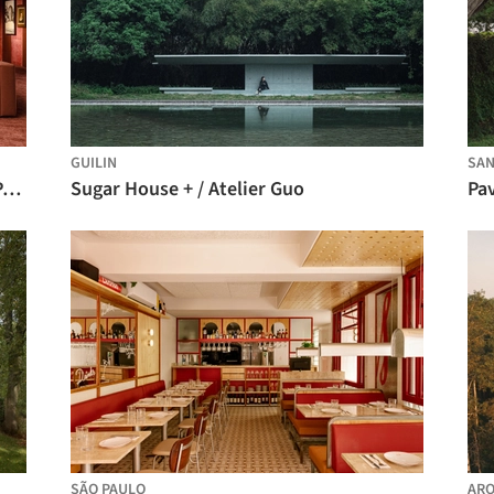
GUILIN
SAN
Arena do Conhecimento / SENAC São Paulo + Estudio Guto Requena
Sugar House + / Atelier Guo
SÃO PAULO
ARQ