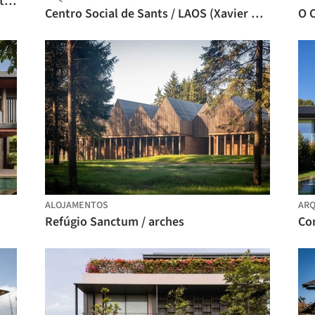
Wujiang Wedding Hall / NODE Architecture & Urbanism
Centro Social de Sants / LAOS (Xavier Botet + Albert Saboya)
ALOJAMENTOS
ARQ
Refúgio Sanctum / arches