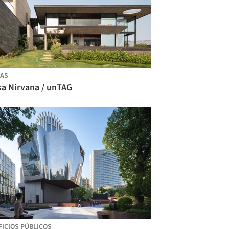
AS
sa Nirvana / unTAG
FICIOS PÚBLICOS