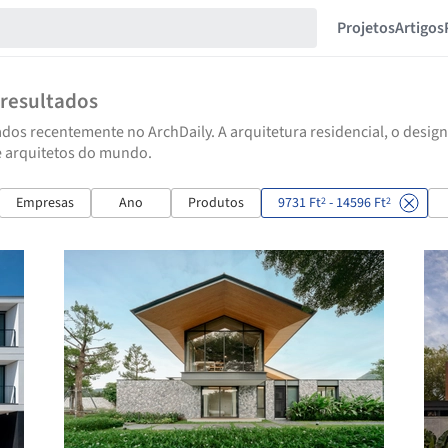
Projetos
Artigos
resultados
dos recentemente no ArchDaily. A arquitetura residencial, o design
e arquitetos do mundo.
Empresas
Ano
Produtos
9731 Ft
- 14596 Ft
2
2