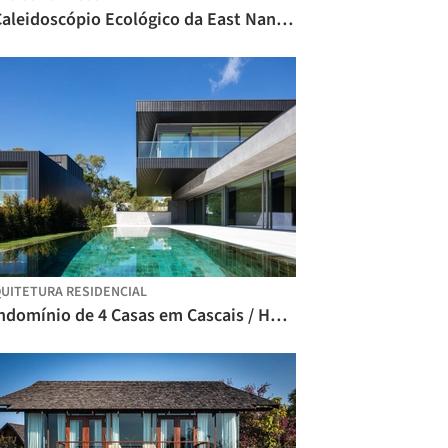
O Caleidoscópio Ecológico da East Nanjing Road: A Renascença da Century Square / EMBT + TJAD
UITETURA RESIDENCIAL
Condomínio de 4 Casas em Cascais / Humberto Conde Arquitectos