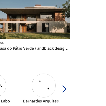
AS
A Casa do Pátio Verde / andblack design studio
n Labo
Bernardes Arquitetura
M-Arquitecto