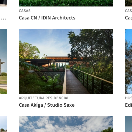
CASAS
CAS
Habitação Coletiva em Vila do Conde / Raulino Silva Arquitecto
Casa CN / IDIN Architects
Ca
ARQUITETURA RESIDENCIAL
HOS
Casa Akíga / Studio Saxe