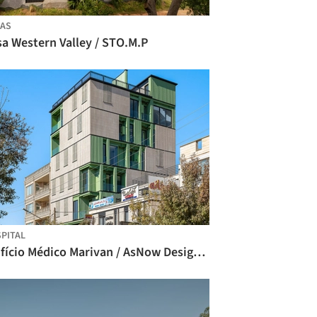
AS
sa Western Valley / STO.M.P
PITAL
Edifício Médico Marivan / AsNow Design & Construct