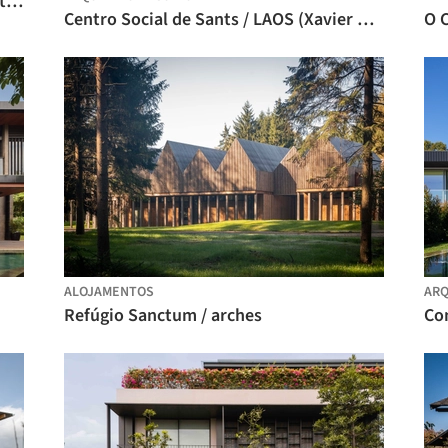
Wujiang Wedding Hall / NODE Architecture & Urbanism
Centro Social de Sants / LAOS (Xavier Botet + Albert Saboya)
ALOJAMENTOS
ARQ
Refúgio Sanctum / arches