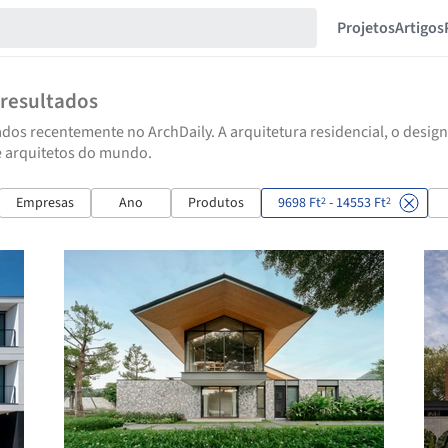
Projetos
Artigos
resultados
dos recentemente no ArchDaily. A arquitetura residencial, o design
e arquitetos do mundo.
Empresas
Ano
Produtos
9698 Ft
- 14553 Ft
2
2