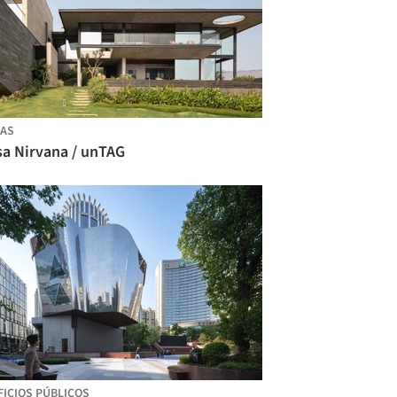
AS
sa Nirvana / unTAG
FICIOS PÚBLICOS