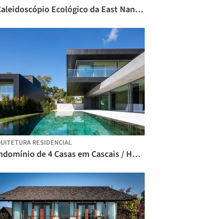
O Caleidoscópio Ecológico da East Nanjing Road: A Renascença da Century Square / EMBT + TJAD
UITETURA RESIDENCIAL
Condomínio de 4 Casas em Cascais / Humberto Conde Arquitectos