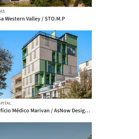
AS
sa Western Valley / STO.M.P
PITAL
Edifício Médico Marivan / AsNow Design & Construct