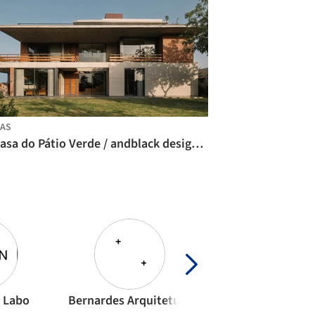
AS
A Casa do Pátio Verde / andblack design studio
n Labo
Bernardes Arquitetura
M-Arquitecto