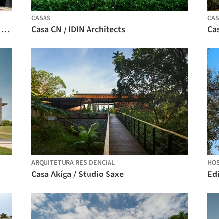
CASAS
CAS
Habitação Coletiva em Vila do Conde / Raulino Silva Arquitecto
Casa CN / IDIN Architects
Ca
ARQUITETURA RESIDENCIAL
HOS
Casa Akíga / Studio Saxe