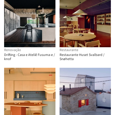
Renovação
Restaurante
Drifting - Casa e Ateliê Fusuma-e /
Restaurante Huset Svalbard /
knof
Snøhetta