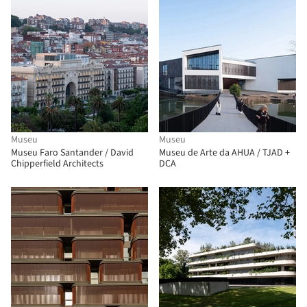
Museu
Museu
Museu Faro Santander / David
Museu de Arte da AHUA / TJAD +
Chipperfield Architects
DCA