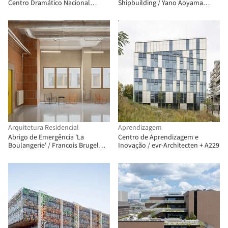
Centro Dramático Nacional
Shipbuilding / Yano Aoyama
Nanterre-Amandiers / Snøhetta
Architecture Design
Arquitetura Residencial
Aprendizagem
Abrigo de Emergência 'La
Centro de Aprendizagem e
Boulangerie' / Francois Brugel
Inovação / evr-Architecten + A229
Architectes Associes + Atelier
RITA