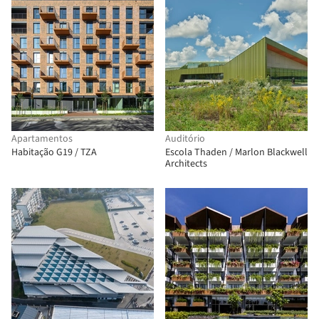
Apartamentos
Auditório
Habitação G19 / TZA
Escola Thaden / Marlon Blackwell
Architects