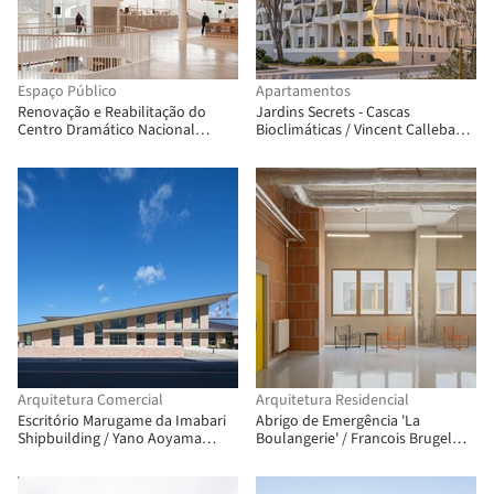
Espaço Público
Apartamentos
Renovação e Reabilitação do
Jardins Secrets - Cascas
Centro Dramático Nacional
Bioclimáticas / Vincent Callebaut
Nanterre-Amandiers / Snøhetta
Architectures
Arquitetura Comercial
Arquitetura Residencial
Escritório Marugame da Imabari
Abrigo de Emergência 'La
Shipbuilding / Yano Aoyama
Boulangerie' / Francois Brugel
Architecture Design
Architectes Associes + Atelier
RITA