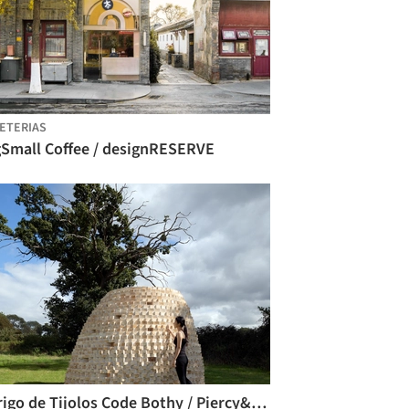
ETERIAS
gSmall Coffee / designRESERVE
Abrigo de Tijolos Code Bothy / Piercy&Company + Material Architecture Lab