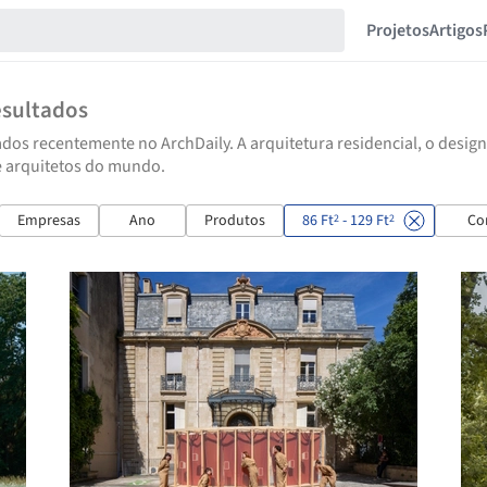
Projetos
Artigos
esultados
dos recentemente no ArchDaily. A arquitetura residencial, o design
e arquitetos do mundo.
Empresas
Ano
Produtos
86 Ft
- 129 Ft
Co
2
2