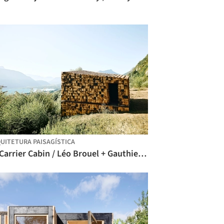
UITETURA PAISAGÍSTICA
Le Carrier Cabin / Léo Brouel + Gauthier Cammas + Hugo Rubio + Seddik Lemcherfi