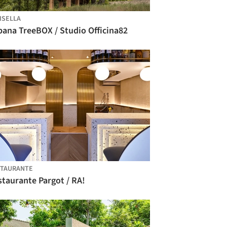
ISELLA
bana TreeBOX / Studio Officina82
STAURANTE
taurante Pargot / RA!