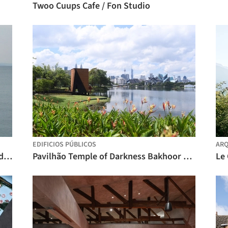
Twoo Cuups Cafe / Fon Studio
EDIFICIOS PÚBLICOS
ARQ
Pavilhão Plivatri / Ahmad El Zu'bi + Leda Demetriadou + Stefanie Zins + MEDS (Meetings of Design Students)
Pavilhão Temple of Darkness Bakhoor Bakhoor / Bunga Design Atelier