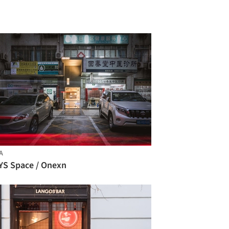
A
YS Space / Onexn