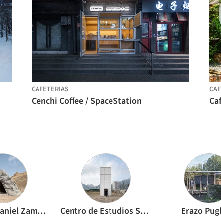
CAFETERIAS
CAF
Cenchi Coffee / SpaceStation
Caf
BUREAU (Daniel Zamarbide, Carine Pimenta, Galliane Zamarbide)
Centro de Estudios Superiores de Diseño de Monterrey, CEDIM
Erazo Pugl