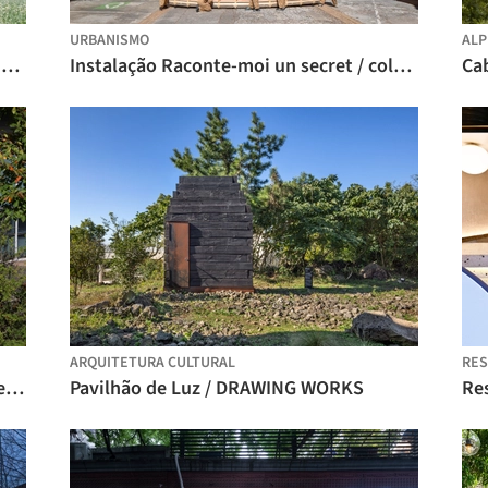
URBANISMO
ALP
De-Vice Kinetic Meditation Space / Studio Caspar Schols
Instalação Raconte-moi un secret / coletivo 624
Ca
ARQUITETURA CULTURAL
RE
Topologia: Hanok / Yong Ju Lee Architecture
Pavilhão de Luz / DRAWING WORKS
Res