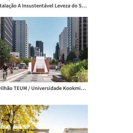
Instalação A Insustentável Leveza do Ser / Saiqa Iqbal Meghna e Suvro Sovon Chowdhury
Pavilhão TEUM / Universidade Kookmin + one-aftr