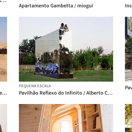
Instalação Waldbrand / Christoph Hesse Architects
Apartamento Gambetta / miogui
PEQUENA ESCALA
Land Of Wells / Le laboratoire d'architecture + A4 Architecture + Bled El Abar Collective
Pavilhão Reflexo do Infinito / Alberto Collet + MEDS (Meetings of Design Students)