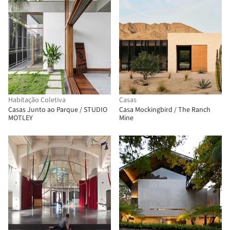
Habitação Coletiva
Casas
Casas Junto ao Parque / STUDIO
Casa Mockingbird / The Ranch
MOTLEY
Mine