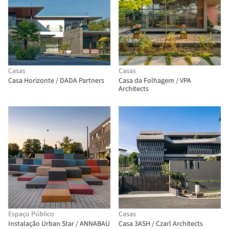
Casas
Casas
Casa Horizonte / DADA Partners
Casa da Folhagem / VPA
Architects
Espaço Público
Casas
Instalação Urban Star / ANNABAU
Casa 3ASH / Czarl Architects